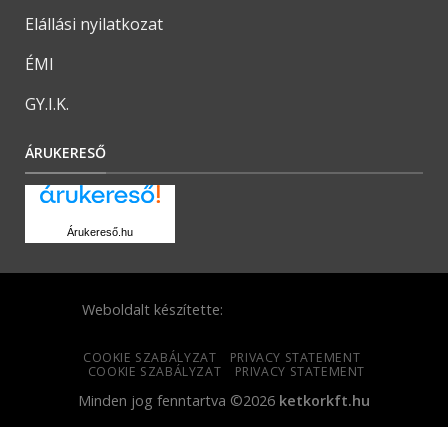
Elállási nyilatkozat
ÉMI
GY.I.K.
ÁRUKERESŐ
Árukereső.hu
Weboldalt készítette:
COOKIE SZABÁLYZAT
PRIVACY STATEMENT
COOKIE SZABÁLYZAT
PRIVACY STATEMENT
Minden jog fenntartva ©2026
ketkorkft.hu