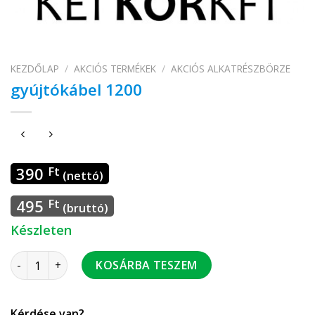
KEZDŐLAP
/
AKCIÓS TERMÉKEK
/
AKCIÓS ALKATRÉSZBÖRZE
gyújtókábel 1200
390
Ft
(nettó)
495
Ft
(bruttó)
Készleten
gyújtókábel 1200 mennyiség
KOSÁRBA TESZEM
Kérdése van?