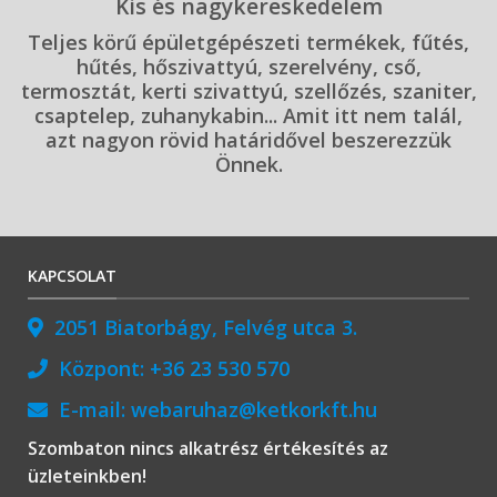
Kis és nagykereskedelem
Teljes körű épületgépészeti termékek, fűtés,
hűtés, hőszivattyú, szerelvény, cső,
termosztát, kerti szivattyú, szellőzés, szaniter,
csaptelep, zuhanykabin... Amit itt nem talál,
azt nagyon rövid határidővel beszerezzük
Önnek.
KAPCSOLAT
2051 Biatorbágy, Felvég utca 3.
Központ:
+36 23 530 570
E-mail:
webaruhaz@ketkorkft.hu
Szombaton nincs alkatrész értékesítés az
üzleteinkben!