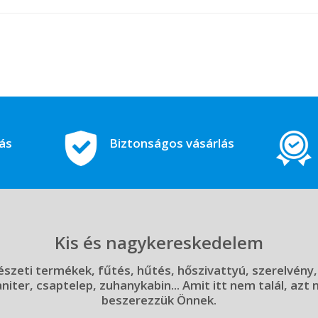
tás
Biztonságos vásárlás
Kis és nagykereskedelem
szeti termékek, fűtés, hűtés, hőszivattyú, szerelvény,
aniter, csaptelep, zuhanykabin... Amit itt nem talál, azt
beszerezzük Önnek.