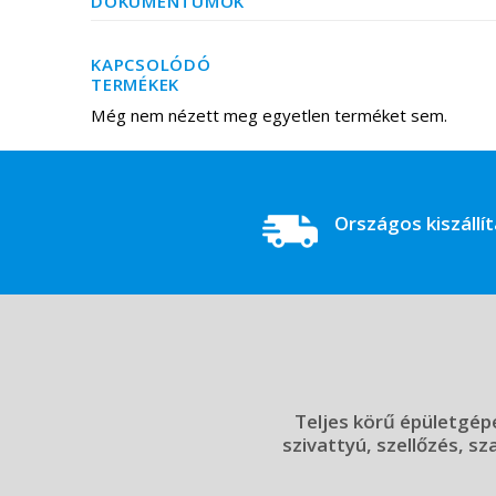
DOKUMENTUMOK
KAPCSOLÓDÓ
TERMÉKEK
Még nem nézett meg egyetlen terméket sem.
Országos kiszállí
Teljes körű épületgépé
szivattyú, szellőzés, sz