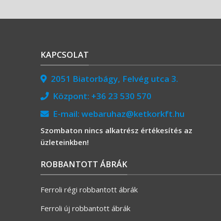
KAPCSOLAT
2051 Biatorbágy, Felvég utca 3.
Központ:
+36 23 530 570
E-mail:
webaruhaz@ketkorkft.hu
Szombaton nincs alkatrész értékesítés az
üzleteinkben!
ROBBANTOTT ÁBRÁK
Ferroli régi robbantott ábrák
Ferroli új robbantott ábrák