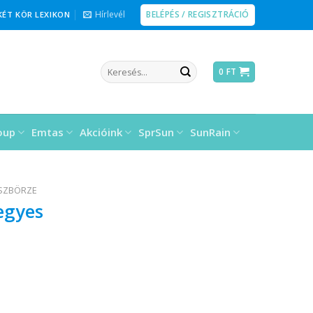
BELÉPÉS / REGISZTRÁCIÓ
Hírlevél
KÉT KÖR LEXIKON
Keresés
0
FT
a
következőre:
oup
Emtas
Akcióink
SprSun
SunRain
ÉSZBÖRZE
vegyes