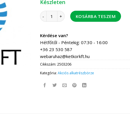
Készleten
gyújtólángcső hajlított vegyes mennyiség
KOSÁRBA TESZEM
Kérdése van?
Hétfőtől - Péntekig: 07:30 - 16:00
+36 23 530 587
webaruhaz@ketkorkft.hu
Cikkszám:
2503206
Kategória:
Akciós alkatrészbörze