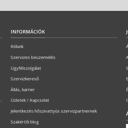
INFORMÁCIÓK
Rólunk
Á
Szervizes beüzemelés
A
Ügyfélszolgálat
S
Szervizkereső
E
Állás, karrier
Üzletek / Kapcsolat
G
Jelentkezés hőszivattyús szervizpartnernek
Szakértői blog