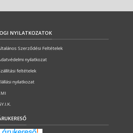
JOGI NYILATKOZATOK
ltalános Szerződési Feltételek
datvédelmi nyilatkozat
zállítási feltételek
lállási nyilatkozat
ÉMI
Y.I.K.
ÁRUKERESŐ