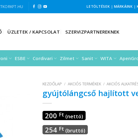
TKORKFT.HU
LETÖLTÉSEK
|
MÁRKÁINK
|
Ő
ÜZLETEK / KAPCSOLAT
SZERVIZPARTNEREKNEK
roni
ESBE
Cordivari
Zilmet
Sanit
WITA
ApenGr
KEZDŐLAP
/
AKCIÓS TERMÉKEK
/
AKCIÓS ALKATR
gyújtólángcső hajlított 
200
Ft
(nettó)
254
Ft
(bruttó)