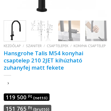
KEZDŐLAP
/
SZANITER
/
CSAPTELEPEK
/
KONYHA CSAPTELEP
Hansgrohe Talis M54 konyhai
csaptelep 210 2JET kihúzható
zuhanyfej matt fekete
119 500
Ft
(nettó)
151 765
Ft
(bruttó)