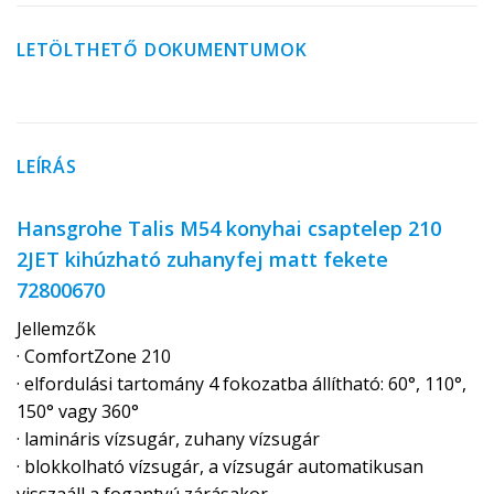
LETÖLTHETŐ DOKUMENTUMOK
LEÍRÁS
Hansgrohe Talis M54 konyhai csaptelep 210
2JET kihúzható zuhanyfej matt fekete
72800670
Jellemzők
· ComfortZone 210
· elfordulási tartomány 4 fokozatba állítható: 60°, 110°,
150° vagy 360°
· lamináris vízsugár, zuhany vízsugár
· blokkolható vízsugár, a vízsugár automatikusan