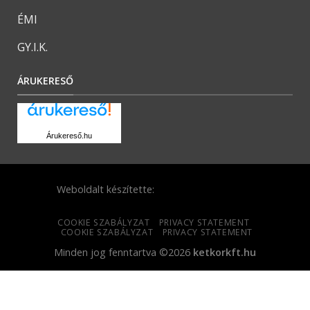
ÉMI
GY.I.K.
ÁRUKERESŐ
Árukereső.hu
Weboldalt készítette:
COOKIE SZABÁLYZAT
PRIVACY STATEMENT
COOKIE SZABÁLYZAT
PRIVACY STATEMENT
Minden jog fenntartva ©2026
ketkorkft.hu