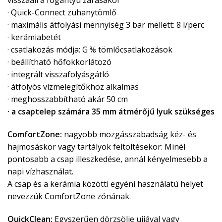
visszaáll a fogantyú zárásakor
· Quick-Connect zuhanytömlő
· maximális átfolyási mennyiség 3 bar mellett: 8 l/perc
· kerámiabetét
· csatlakozás módja: G ⅜ tömlőcsatlakozások
· beállítható hőfokkorlátozó
· integrált visszafolyásgátló
· átfolyós vízmelegítőkhöz alkalmas
· meghosszabbítható akár 50 cm
· a csaptelep számára 35 mm átmérőjű lyuk szükséges
ComfortZone:
nagyobb mozgásszabadság kéz- és
hajmosáskor vagy tartályok feltöltésekor: Minél
pontosabb a csap illeszkedése, annál kényelmesebb a
napi vízhasználat.
A csap és a kerámia közötti egyéni használatú helyet
nevezzük ComfortZone zónának.
QuickClean:
Egyszerűen dörzsölje ujjával vagy