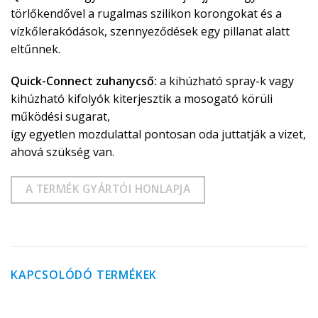
törlőkendővel a rugalmas szilikon korongokat és a
vízkőlerakódások, szennyeződések egy pillanat alatt
eltűnnek.
Quick-Connect zuhanycső:
a kihúzható spray-k vagy
kihúzható kifolyók kiterjesztik a mosogató körüli
működési sugarat,
így egyetlen mozdulattal pontosan oda juttatják a vizet,
ahová szükség van.
A TERMÉK GYÁRTÓI HONLAPJA
KAPCSOLÓDÓ TERMÉKEK