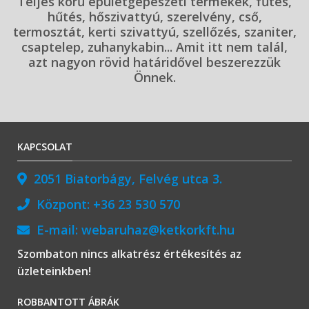
Teljes körű épületgépészeti termékek, fűtés,
hűtés, hőszivattyú, szerelvény, cső,
termosztát, kerti szivattyú, szellőzés, szaniter,
csaptelep, zuhanykabin... Amit itt nem talál,
azt nagyon rövid határidővel beszerezzük
Önnek.
KAPCSOLAT
2051 Biatorbágy, Felvég utca 3.
Központ:
+36 23 530 570
E-mail:
webaruhaz@ketkorkft.hu
Szombaton nincs alkatrész értékesítés az
üzleteinkben!
ROBBANTOTT ÁBRÁK