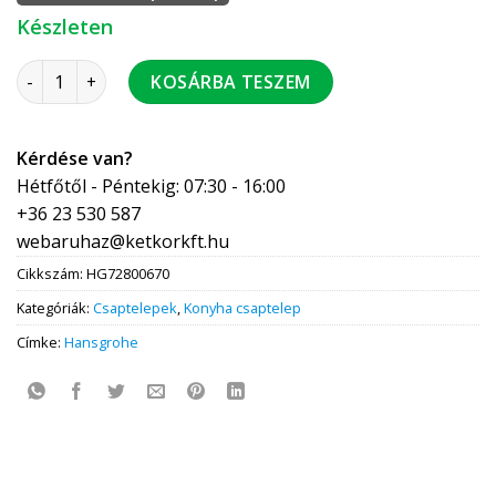
Készleten
Hansgrohe Talis M54 konyhai csaptelep 210 2JET kihúzható
KOSÁRBA TESZEM
Kérdése van?
Hétfőtől - Péntekig: 07:30 - 16:00
+36 23 530 587
webaruhaz@ketkorkft.hu
Cikkszám:
HG72800670
Kategóriák:
Csaptelepek
,
Konyha csaptelep
Címke:
Hansgrohe