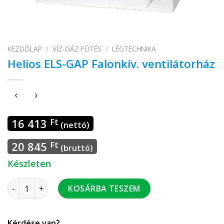
KEZDŐLAP
/
VÍZ-GÁZ FŰTÉS
/
LÉGTECHNIKA
Helios ELS-GAP Falonkív. ventilátorház
16 413
Ft
(nettó)
20 845
Ft
(bruttó)
Készleten
Helios ELS-GAP Falonkív. ventilátorház mennyiség
KOSÁRBA TESZEM
Kérdése van?