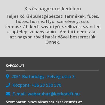
Kis és nagykereskedelem
Teljes körű épületgépészeti termékek, fűtés,
hűtés, hőszivattyú, szerelvény, cső,
termosztát, kerti szivattyú, szellőzés, szaniter,
csaptelep, zuhanykabin... Amit itt nem talál,
azt nagyon rövid határidővel beszerezzük
Önnek.
KAPCSOLAT
2051 Biatorbágy, Felvég utca 3.
Központ:
+36 23 530 570
E-mail:
webaruhaz@ketkorkft.hu
Szombaton nincs alkatrész értékesítés az