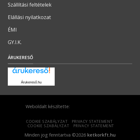
Szállítási feltételek
Elállási nyilatkozat
ÉMI
GY.I.K.
ÁRUKERESŐ
Árukereső.hu
Weboldalt készítette:
COOKIE SZABÁLYZAT
PRIVACY STATEMENT
COOKIE SZABÁLYZAT
PRIVACY STATEMENT
Minden jog fenntartva ©2026
ketkorkft.hu