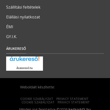
Szállítási feltételek
Elállási nyilatkozat
ÉMI
GY.I.K.
ÁRUKERESŐ
Árukereső.hu
Weboldalt készítette:
COOKIE SZABÁLYZAT
PRIVACY STATEMENT
COOKIE SZABÁLYZAT
PRIVACY STATEMENT
Minden jog fenntartva ©2026
ketkorkft.hu