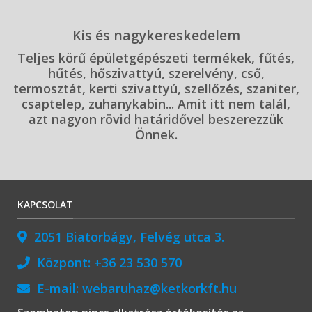
Kis és nagykereskedelem
Teljes körű épületgépészeti termékek, fűtés,
hűtés, hőszivattyú, szerelvény, cső,
termosztát, kerti szivattyú, szellőzés, szaniter,
csaptelep, zuhanykabin... Amit itt nem talál,
azt nagyon rövid határidővel beszerezzük
Önnek.
KAPCSOLAT
2051 Biatorbágy, Felvég utca 3.
Központ:
+36 23 530 570
E-mail:
webaruhaz@ketkorkft.hu