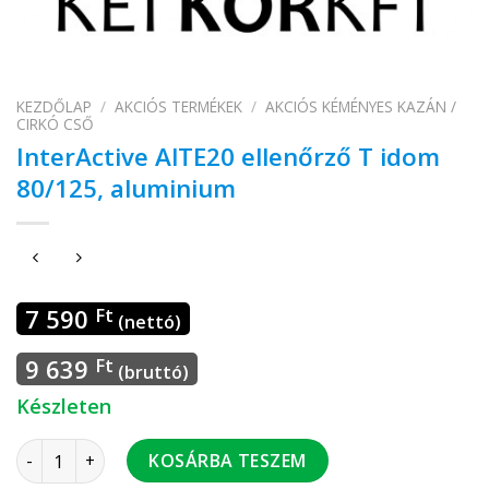
KEZDŐLAP
/
AKCIÓS TERMÉKEK
/
AKCIÓS KÉMÉNYES KAZÁN /
CIRKÓ CSŐ
InterActive AlTE20 ellenőrző T idom
80/125, aluminium
7 590
Ft
(nettó)
9 639
Ft
(bruttó)
Készleten
InterActive AlTE20 ellenőrző T idom 80/125, aluminium men
KOSÁRBA TESZEM