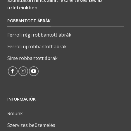
Szombaton nincs alkatrész értékesítés az
üzleteinkben!
ROBBANTOTT ÁBRÁK
Ferroli régi robbantott ábrák
Ferroli új robbantott ábrák
Sime robbantott ábrák
INFORMÁCIÓK
Rólunk
Szervizes beüzemelés