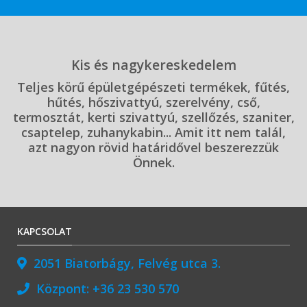
Kis és nagykereskedelem
Teljes körű épületgépészeti termékek, fűtés,
hűtés, hőszivattyú, szerelvény, cső,
termosztát, kerti szivattyú, szellőzés, szaniter,
csaptelep, zuhanykabin... Amit itt nem talál,
azt nagyon rövid határidővel beszerezzük
Önnek.
KAPCSOLAT
2051 Biatorbágy, Felvég utca 3.
Központ:
+36 23 530 570