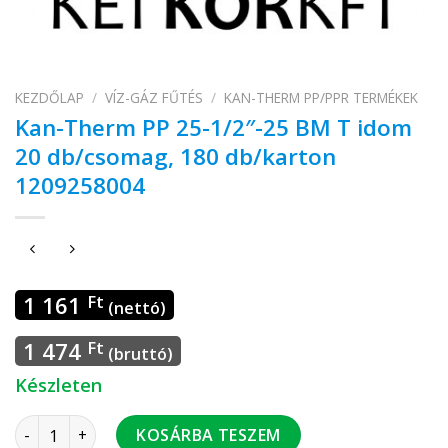
KEZDŐLAP
/
VÍZ-GÁZ FŰTÉS
/
KAN-THERM PP/PPR TERMÉKEK
Kan-Therm PP 25-1/2″-25 BM T idom
20 db/csomag, 180 db/karton
1209258004
1 161
Ft
(nettó)
1 474
Ft
(bruttó)
Készleten
Kan-Therm PP 25-1/2"-25 BM T idom 20 db/csomag, 180 db/k
KOSÁRBA TESZEM