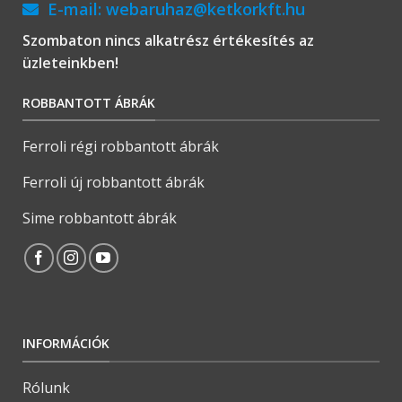
E-mail:
webaruhaz@ketkorkft.hu
Szombaton nincs alkatrész értékesítés az
üzleteinkben!
ROBBANTOTT ÁBRÁK
Ferroli régi robbantott ábrák
Ferroli új robbantott ábrák
Sime robbantott ábrák
INFORMÁCIÓK
Rólunk