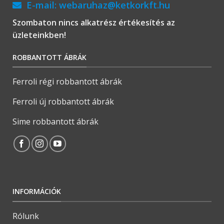
E-mail:
webaruhaz@ketkorkft.hu
Szombaton nincs alkatrész értékesítés az
üzleteinkben!
ROBBANTOTT ÁBRÁK
Ferroli régi robbantott ábrák
Ferroli új robbantott ábrák
Sime robbantott ábrák
INFORMÁCIÓK
Rólunk