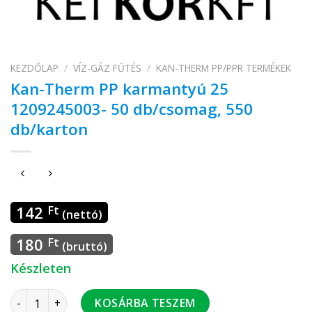
KEZDŐLAP
/
VÍZ-GÁZ FŰTÉS
/
KAN-THERM PP/PPR TERMÉKEK
Kan-Therm PP karmantyú 25
1209245003- 50 db/csomag, 550
db/karton
142
Ft
(nettó)
180
Ft
(bruttó)
Készleten
Kan-Therm PP karmantyú 25 1209245003- 50 db/csomag, 550
KOSÁRBA TESZEM