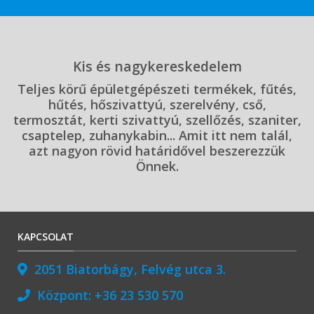
Kis és nagykereskedelem
Teljes körű épületgépészeti termékek, fűtés,
hűtés, hőszivattyú, szerelvény, cső,
termosztát, kerti szivattyú, szellőzés, szaniter,
csaptelep, zuhanykabin... Amit itt nem talál,
azt nagyon rövid határidővel beszerezzük
Önnek.
KAPCSOLAT
2051 Biatorbágy, Felvég utca 3.
Központ:
+36 23 530 570