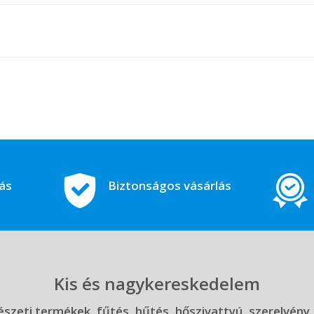
tás
Biztonságos vásárlás
Kis és nagykereskedelem
szeti termékek, fűtés, hűtés, hőszivattyú, szerelvény,