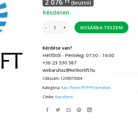
2 076
Ft
(bruttó)
Készleten
Kan-Therm PP KM könyök 25*3/4" 30 db/csom
KOSÁRBA TESZEM
Kérdése van?
Hétfőtől - Péntekig: 07:30 - 16:00
+36 23 530 587
webaruhaz@ketkorkft.hu
Cikkszám:
1209070004
Kategória:
Kan-Therm PP/PPR termékek
Címke:
Kan-therm