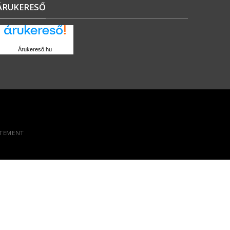
ÁRUKERESŐ
Árukereső.hu
ATEMENT