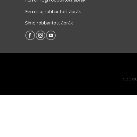
Ferroli új robbantott ábrák
Sime robbantott ábrák
COOKIE