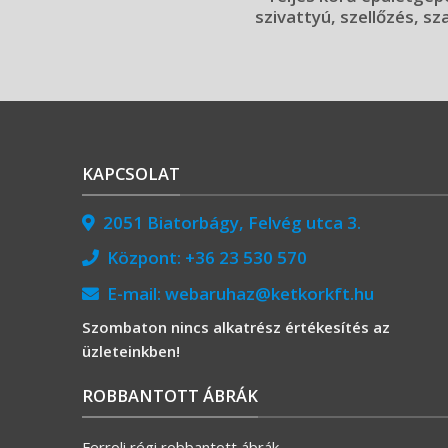
szivattyú, szellőzés, sz
KAPCSOLAT
2051 Biatorbágy, Felvég utca 3.
Központ:
+36 23 530 570
E-mail:
webaruhaz@ketkorkft.hu
Szombaton nincs alkatrész értékesítés az
üzleteinkben!
ROBBANTOTT ÁBRÁK
Ferroli régi robbantott ábrák