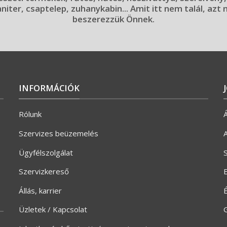
aniter, csaptelep, zuhanykabin... Amit itt nem talál, azt
beszerezzük Önnek.
INFORMÁCIÓK
Rólunk
Á
Szervizes beüzemelés
A
Ügyfélszolgálat
S
Szervizkereső
E
Állás, karrier
Üzletek / Kapcsolat
G