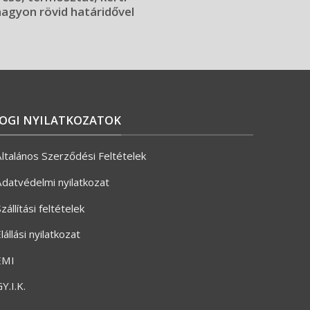
 nagyon rövid határidővel
JOGI NYILATKOZATOK
ltalános Szerződési Feltételek
datvédelmi nyilatkozat
zállítási feltételek
lállási nyilatkozat
ÉMI
Y.I.K.