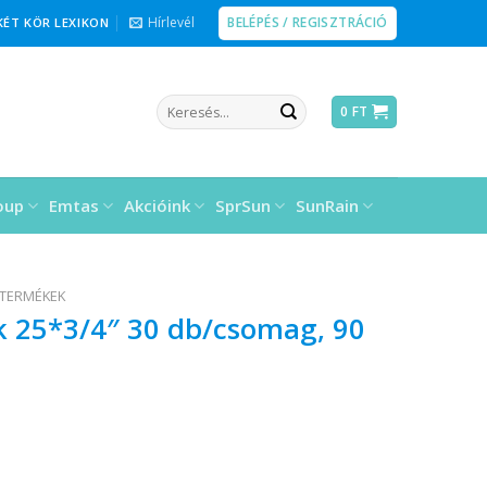
BELÉPÉS / REGISZTRÁCIÓ
Hírlevél
KÉT KÖR LEXIKON
Keresés
0
FT
a
következőre:
oup
Emtas
Akcióink
SprSun
SunRain
 TERMÉKEK
 25*3/4″ 30 db/csomag, 90