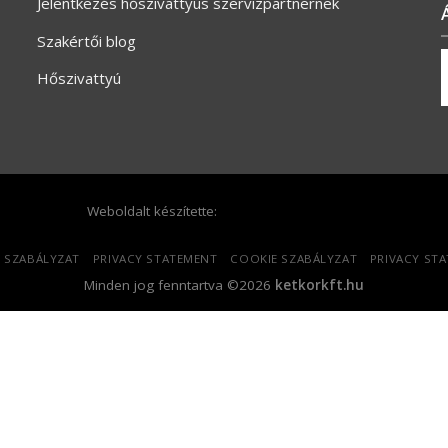
Jelentkezés hőszivattyús szervizpartnernek
Szakértői blog
Hőszivattyú
Weboldalt készítette:
 SZABÁLYZAT
PRIVACY STATEMENT
COOKIE SZABÁLYZAT
PRIVACY ST
Minden jog fenntartva ©2026
ketkorkft.hu