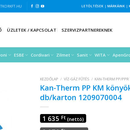
TKORKFT.HU
LETÖLTÉSEK
|
MÁRKÁINK
|
Ő
ÜZLETEK / KAPCSOLAT
SZERVIZPARTNEREKNEK
roni
ESBE
Cordivari
Zilmet
Sanit
WITA
ApenGr
KEZDŐLAP
/
VÍZ-GÁZ FŰTÉS
/
KAN-THERM PP/PPR
Kan-Therm PP KM könyök
db/karton 1209070004
1 635
Ft
(nettó)