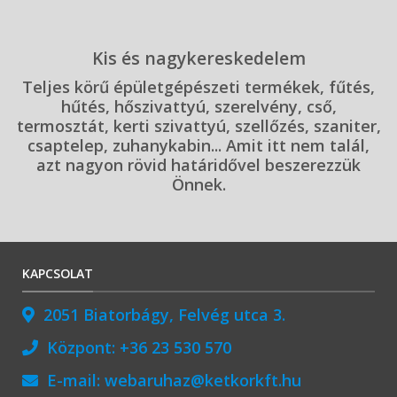
Kis és nagykereskedelem
Teljes körű épületgépészeti termékek, fűtés,
hűtés, hőszivattyú, szerelvény, cső,
termosztát, kerti szivattyú, szellőzés, szaniter,
csaptelep, zuhanykabin... Amit itt nem talál,
azt nagyon rövid határidővel beszerezzük
Önnek.
KAPCSOLAT
2051 Biatorbágy, Felvég utca 3.
Központ:
+36 23 530 570
E-mail:
webaruhaz@ketkorkft.hu