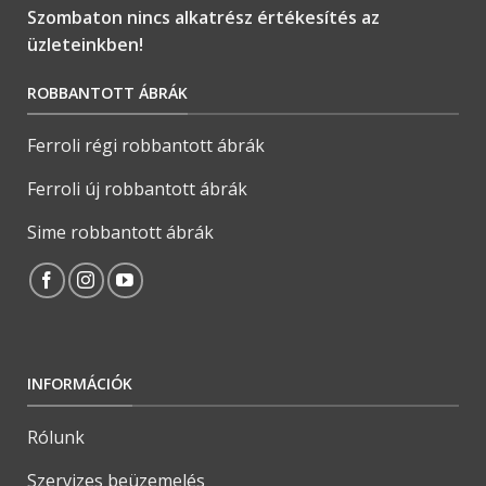
Szombaton nincs alkatrész értékesítés az
üzleteinkben!
ROBBANTOTT ÁBRÁK
Ferroli régi robbantott ábrák
Ferroli új robbantott ábrák
Sime robbantott ábrák
INFORMÁCIÓK
Rólunk
Szervizes beüzemelés