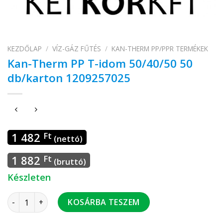
KEZDŐLAP
/
VÍZ-GÁZ FŰTÉS
/
KAN-THERM PP/PPR TERMÉKEK
Kan-Therm PP T-idom 50/40/50 50
db/karton 1209257025
1 482
Ft
(nettó)
1 882
Ft
(bruttó)
Készleten
Kan-Therm PP T-idom 50/40/50 50 db/karton 1209257025 me
KOSÁRBA TESZEM