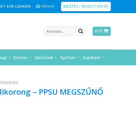
BELÉPÉS / REGISZTRÁCIÓ
Hírlevél
KÉT KÖR LEXIKON
Keresés
0
FT
a
következőre:
oup
Emtas
Akcióink
SprSun
SunRain
 TERMÉKEK
alikorong – PPSU MEGSZŰNŐ