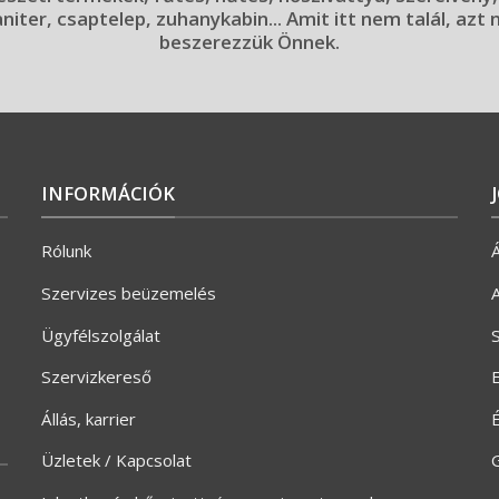
aniter, csaptelep, zuhanykabin... Amit itt nem talál, azt
beszerezzük Önnek.
INFORMÁCIÓK
Rólunk
Á
Szervizes beüzemelés
A
Ügyfélszolgálat
S
Szervizkereső
E
Állás, karrier
Üzletek / Kapcsolat
G