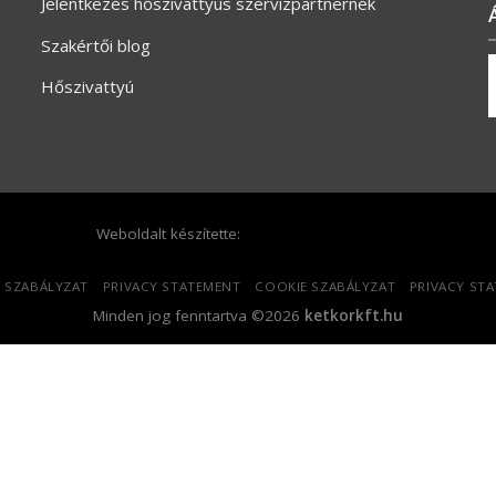
Jelentkezés hőszivattyús szervizpartnernek
Szakértői blog
Hőszivattyú
Weboldalt készítette:
 SZABÁLYZAT
PRIVACY STATEMENT
COOKIE SZABÁLYZAT
PRIVACY ST
Minden jog fenntartva ©2026
ketkorkft.hu