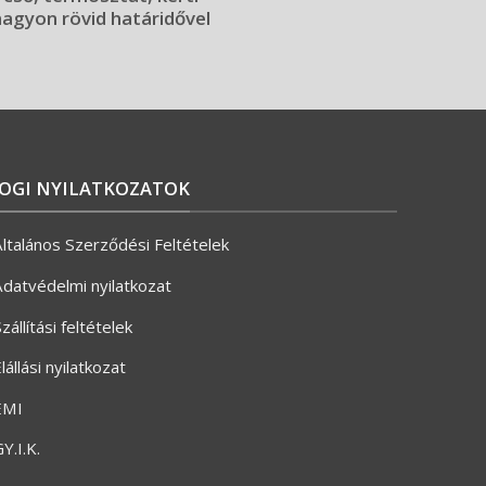
 nagyon rövid határidővel
JOGI NYILATKOZATOK
ltalános Szerződési Feltételek
datvédelmi nyilatkozat
zállítási feltételek
lállási nyilatkozat
ÉMI
Y.I.K.