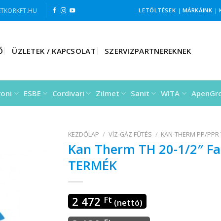
TKORKFT.HU
LETÖLTÉSEK
|
MÁRKÁINK
|
Ő
ÜZLETEK / KAPCSOLAT
SZERVIZPARTNEREKNEK
roni
ESBE
Cordivari
Zilmet
Sanit
WITA
ApenGr
KEZDŐLAP
/
VÍZ-GÁZ FŰTÉS
/
KAN-THERM PP/PPR
Kan Therm TH 20-1/2″ F
TERMÉK
2 472
Ft
(nettó)