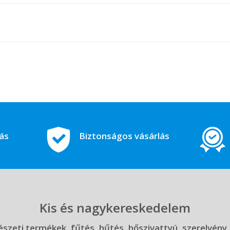
tás
Biztonságos vásárlás
Kis és nagykereskedelem
szeti termékek, fűtés, hűtés, hőszivattyú, szerelvény,