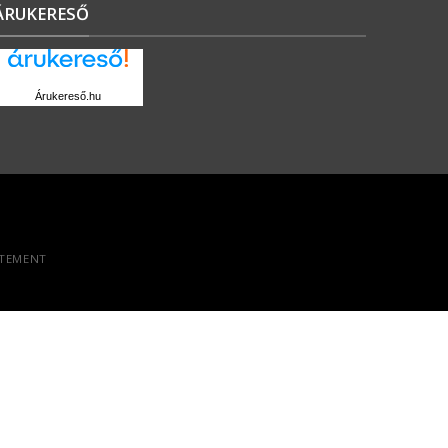
ÁRUKERESŐ
Árukereső.hu
ATEMENT