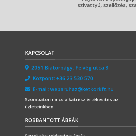
szivattyú, szellőzés, sz
KAPCSOLAT
2051 Biatorbágy, Felvég utca 3.
Központ:
+36 23 530 570
E-mail:
webaruhaz@ketkorkft.hu
Szombaton nincs alkatrész értékesítés az
üzleteinkben!
ROBBANTOTT ÁBRÁK
Ferroli régi robbantott ábrák