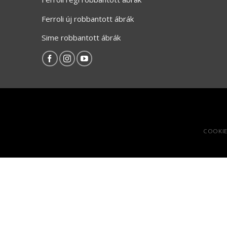
Ferroli új robbantott ábrák
Sime robbantott ábrák
COOKIE