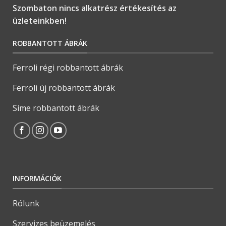
Szombaton nincs alkatrész értékesítés az
üzleteinkben!
ROBBANTOTT ÁBRÁK
Ferroli régi robbantott ábrák
Ferroli új robbantott ábrák
Sime robbantott ábrák
INFORMÁCIÓK
Rólunk
Szervizes beüzemelés