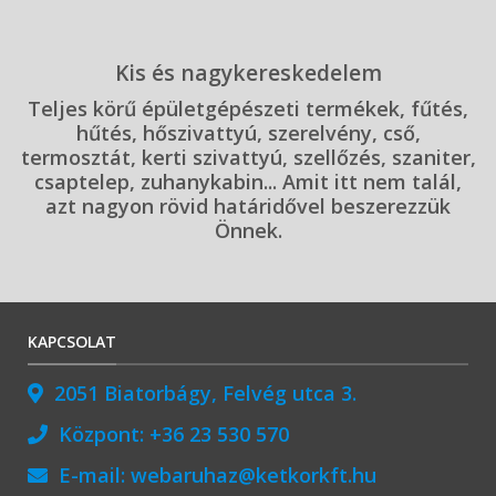
Kis és nagykereskedelem
Teljes körű épületgépészeti termékek, fűtés,
hűtés, hőszivattyú, szerelvény, cső,
termosztát, kerti szivattyú, szellőzés, szaniter,
csaptelep, zuhanykabin... Amit itt nem talál,
azt nagyon rövid határidővel beszerezzük
Önnek.
KAPCSOLAT
2051 Biatorbágy, Felvég utca 3.
Központ:
+36 23 530 570
E-mail:
webaruhaz@ketkorkft.hu