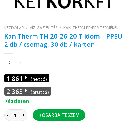
KEZDŐLAP
/
VÍZ-GÁZ FŰTÉS
/
KAN-THERM PP/PPR TERMÉKEK
Kan Therm TH 20-26-20 T idom – PPSU
2 db / csomag, 30 db / karton
1 861
Ft
(nettó)
2 363
Ft
(bruttó)
Készleten
Kan Therm TH 20-26-20 T idom - PPSU 2 db / csomag, 30 db 
KOSÁRBA TESZEM