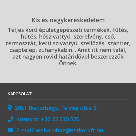
Kis és nagykereskedelem
Teljes körű épületgépészeti termékek, fűtés,
hűtés, hőszivattyú, szerelvény, cső,
termosztát, kerti szivattyú, szellőzés, szaniter,
csaptelep, zuhanykabin... Amit itt nem talál,
azt nagyon rövid határidővel beszerezzük
Önnek.
KAPCSOLAT
2051 Biatorbágy, Felvég utca 3.
Központ:
+36 23 530 570
E-mail:
webaruhaz@ketkorkft.hu