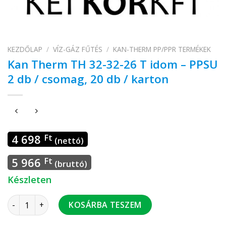
KEZDŐLAP
/
VÍZ-GÁZ FŰTÉS
/
KAN-THERM PP/PPR TERMÉKEK
Kan Therm TH 32-32-26 T idom – PPSU
2 db / csomag, 20 db / karton
4 698
Ft
(nettó)
5 966
Ft
(bruttó)
Készleten
Kan Therm TH 32-32-26 T idom - PPSU 2 db / csomag, 20 db 
KOSÁRBA TESZEM