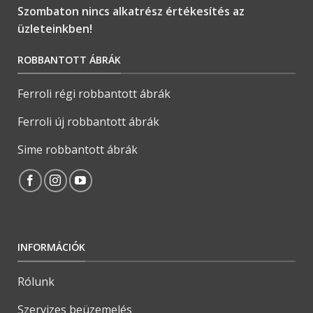
Szombaton nincs alkatrész értékesítés az
üzleteinkben!
ROBBANTOTT ÁBRÁK
Ferroli régi robbantott ábrák
Ferroli új robbantott ábrák
Sime robbantott ábrák
INFORMÁCIÓK
Rólunk
Szervizes beüzemelés