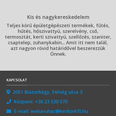
Kis és nagykereskedelem
Teljes körű épületgépészeti termékek, fűtés,
hűtés, hőszivattyú, szerelvény, cső,
termosztát, kerti szivattyú, szellőzés, szaniter,
csaptelep, zuhanykabin... Amit itt nem talál,
azt nagyon rövid határidővel beszerezzük
Önnek.
KAPCSOLAT
2051 Biatorbágy, Felvég utca 3.
Központ:
+36 23 530 570
E-mail:
webaruhaz@ketkorkft.hu