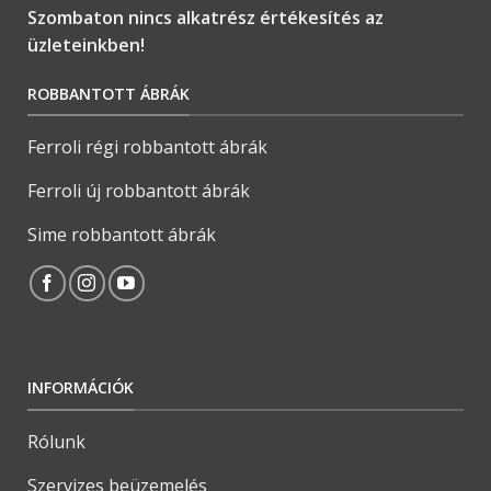
Szombaton nincs alkatrész értékesítés az
üzleteinkben!
ROBBANTOTT ÁBRÁK
Ferroli régi robbantott ábrák
Ferroli új robbantott ábrák
Sime robbantott ábrák
INFORMÁCIÓK
Rólunk
Szervizes beüzemelés