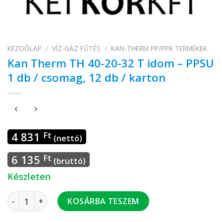
KEZDŐLAP
/
VÍZ-GÁZ FŰTÉS
/
KAN-THERM PP/PPR TERMÉKEK
Kan Therm TH 40-20-32 T idom – PPSU
1 db / csomag, 12 db / karton
4 831
Ft
(nettó)
6 135
Ft
(bruttó)
Készleten
Kan Therm TH 40-20-32 T idom - PPSU 1 db / csomag, 12 db 
KOSÁRBA TESZEM