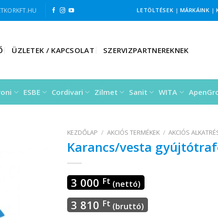
TKORKFT.HU
LETÖLTÉSEK
|
MÁRKÁINK
|
Ő
ÜZLETEK / KAPCSOLAT
SZERVIZPARTNEREKNEK
roni
ESBE
Cordivari
Zilmet
Sanit
WITA
ApenGr
KEZDŐLAP
/
AKCIÓS TERMÉKEK
/
AKCIÓS ALKATR
Karancs/vesta gyújtótraf
3 000
Ft
(nettó)
3 810
Ft
(bruttó)