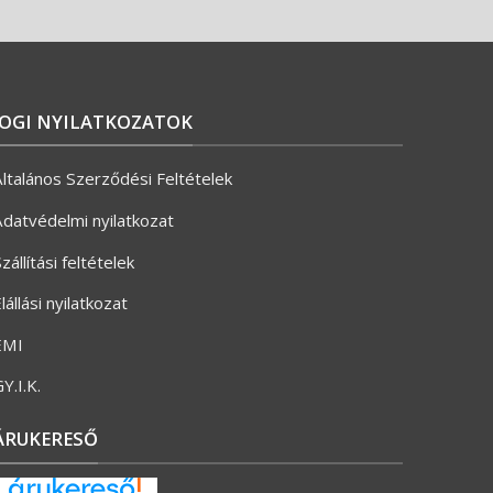
JOGI NYILATKOZATOK
ltalános Szerződési Feltételek
datvédelmi nyilatkozat
zállítási feltételek
lállási nyilatkozat
ÉMI
Y.I.K.
ÁRUKERESŐ