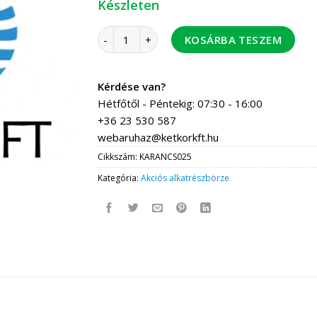
Készleten
Karancs/vesta gyújtótrafó /PE/ BAP VI menny
KOSÁRBA TESZEM
Kérdése van?
Hétfőtől - Péntekig: 07:30 - 16:00
+36 23 530 587
webaruhaz@ketkorkft.hu
Cikkszám:
KARANCS025
Kategória:
Akciós alkatrészbörze