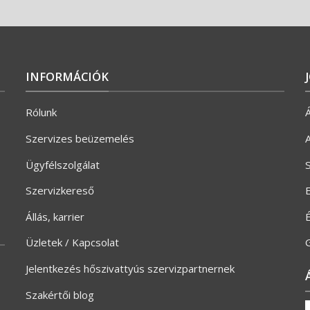
INFORMÁCIÓK
Rólunk
Á
Szervizes beüzemelés
A
Ügyfélszolgálat
S
Szervizkereső
E
Állás, karrier
Üzletek / Kapcsolat
G
Jelentkezés hőszivattyús szervizpartnernek
Szakértői blog