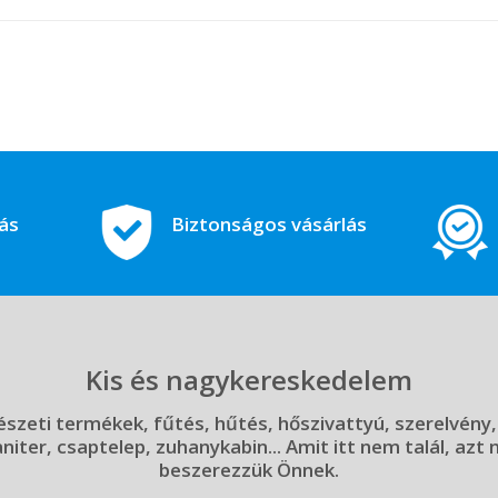
tás
Biztonságos vásárlás
Kis és nagykereskedelem
szeti termékek, fűtés, hűtés, hőszivattyú, szerelvény,
aniter, csaptelep, zuhanykabin... Amit itt nem talál, azt
beszerezzük Önnek.