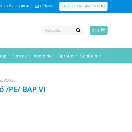
BELÉPÉS / REGISZTRÁCIÓ
Hírlevél
KÉT KÖR LEXIKON
Keresés
0
FT
a
következőre:
oup
Emtas
Akcióink
SprSun
SunRain
ÉSZBÖRZE
ó /PE/ BAP VI