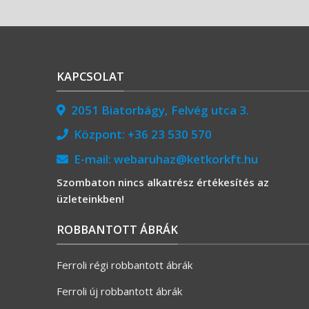
KAPCSOLAT
2051 Biatorbágy, Felvég utca 3.
Központ:
+36 23 530 570
E-mail:
webaruhaz@ketkorkft.hu
Szombaton nincs alkatrész értékesítés az
üzleteinkben!
ROBBANTOTT ÁBRÁK
Ferroli régi robbantott ábrák
Ferroli új robbantott ábrák