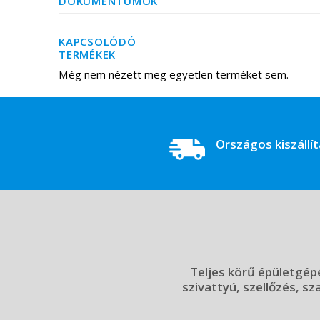
DOKUMENTUMOK
KAPCSOLÓDÓ
TERMÉKEK
Még nem nézett meg egyetlen terméket sem.
Országos kiszállí
Teljes körű épületgépé
szivattyú, szellőzés, sz