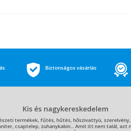
tás
Biztonságos vásárlás
Kis és nagykereskedelem
szeti termékek, fűtés, hűtés, hőszivattyú, szerelvény,
aniter, csaptelep, zuhanykabin... Amit itt nem talál, azt