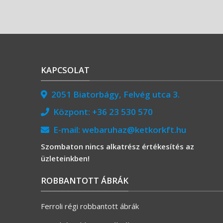
KAPCSOLAT
2051 Biatorbágy, Felvég utca 3.
Központ:
+36 23 530 570
E-mail:
webaruhaz@ketkorkft.hu
Szombaton nincs alkatrész értékesítés az
üzleteinkben!
ROBBANTOTT ÁBRÁK
Ferroli régi robbantott ábrák