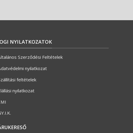
JOGI NYILATKOZATOK
ltalános Szerződési Feltételek
datvédelmi nyilatkozat
zállítási feltételek
lállási nyilatkozat
ÉMI
Y.I.K.
ÁRUKERESŐ