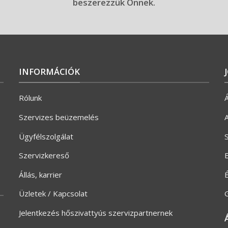
beszerezzük Önnek.
INFORMÁCIÓK
Rólunk
Á
Szervizes beüzemelés
A
Ügyfélszolgálat
S
Szervizkereső
E
Állás, karrier
Üzletek / Kapcsolat
G
Jelentkezés hőszivattyús szervizpartnernek