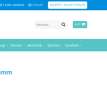
BELÉPÉS / REGISZTRÁCIÓ
Hírlevél
KÉT KÖR LEXIKON
Keresés
0
FT
a
következőre:
oup
Emtas
Akcióink
SprSun
SunRain
35mm