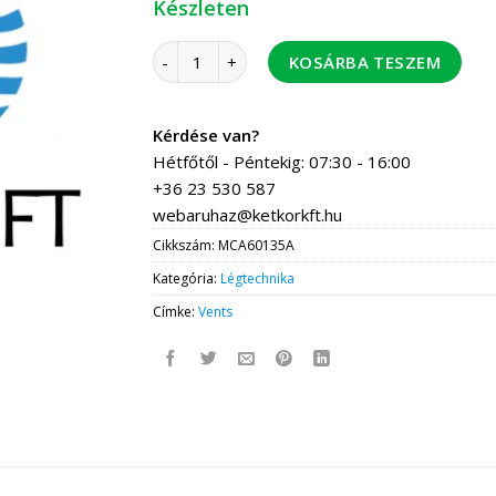
Készleten
MCA Szalagbilincs 60-135mm mennyiség
KOSÁRBA TESZEM
Kérdése van?
Hétfőtől - Péntekig: 07:30 - 16:00
+36 23 530 587
webaruhaz@ketkorkft.hu
Cikkszám:
MCA60135A
Kategória:
Légtechnika
Címke:
Vents