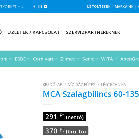
TKORKFT.HU
LETÖLTÉSEK
|
MÁRKÁINK
|
Ő
ÜZLETEK / KAPCSOLAT
SZERVIZPARTNEREKNEK
roni
ESBE
Cordivari
Zilmet
Sanit
WITA
ApenGr
KEZDŐLAP
/
VÍZ-GÁZ FŰTÉS
/
LÉGTECHNIKA
MCA Szalagbilincs 60-1
291
Ft
(nettó)
370
Ft
(bruttó)