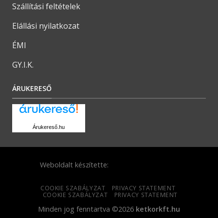
Szállítási feltételek
Elállási nyilatkozat
ÉMI
GY.I.K.
ÁRUKERESŐ
Árukereső.hu
Weboldalt készítette:
COOKIE SZABÁLYZAT
PRIVACY STATEMENT
COOKIE SZABÁLYZAT
PRIVACY STATEMENT
Minden jog fenntartva ©2026
ketkorkft.hu