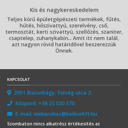
Kis és nagykereskedelem
Teljes körű épületgépészeti termékek, fűtés,
hűtés, hőszivattyú, szerelvény, cső,
termosztát, kerti szivattyú, szellőzés, szaniter,
csaptelep, zuhanykabin... Amit itt nem talál,
azt nagyon rövid határidővel beszerezzük
Önnek.
KAPCSOLAT
2051 Biatorbágy, Felvég utca 3.
Központ:
+36 23 530 570
E-mail:
webaruhaz@ketkorkft.hu
Szombaton nincs alkatrész értékesítés az