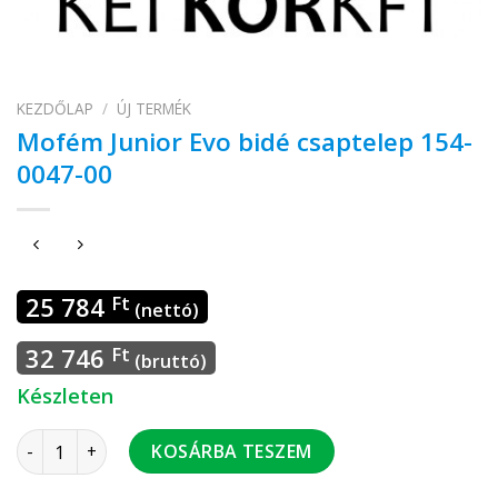
KEZDŐLAP
/
ÚJ TERMÉK
Mofém Junior Evo bidé csaptelep 154-
0047-00
25 784
Ft
(nettó)
32 746
Ft
(bruttó)
Készleten
Mofém Junior Evo bidé csaptelep 154-0047-00 mennyiség
KOSÁRBA TESZEM