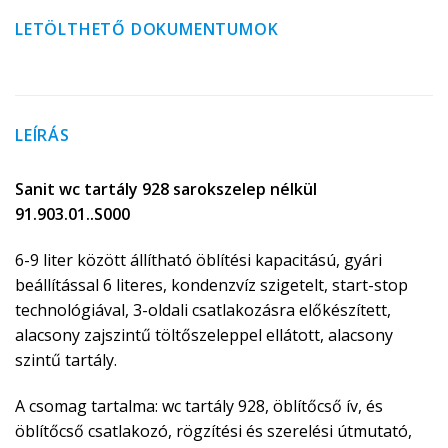
LETÖLTHETŐ DOKUMENTUMOK
LEÍRÁS
Sanit wc tartály 928 sarokszelep nélkül
91.903.01..S000
6-9 liter között állítható öblítési kapacitású, gyári
beállítással 6 literes, kondenzvíz szigetelt, start-stop
technológiával, 3-oldali csatlakozásra előkészített,
alacsony zajszintű töltőszeleppel ellátott, alacsony
szintű tartály.
A csomag tartalma: wc tartály 928, öblítőcső ív, és
öblítőcső csatlakozó, rögzítési és szerelési útmutató,