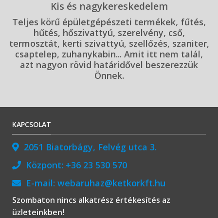
Kis és nagykereskedelem
Teljes körű épületgépészeti termékek, fűtés,
hűtés, hőszivattyú, szerelvény, cső,
termosztát, kerti szivattyú, szellőzés, szaniter,
csaptelep, zuhanykabin... Amit itt nem talál,
azt nagyon rövid határidővel beszerezzük
Önnek.
KAPCSOLAT
2051 Biatorbágy, Felvég utca 3.
Központ:
+36 23 530 570
E-mail:
webaruhaz@ketkorkft.hu
Szombaton nincs alkatrész értékesítés az
üzleteinkben!