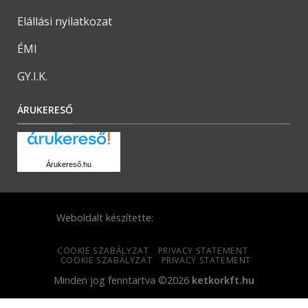
Elállási nyilatkozat
ÉMI
GY.I.K.
ÁRUKERESŐ
Árukereső.hu
Weboldalt készítette:
COOKIE SZABÁLYZAT
PRIVACY STATEMENT
COOKIE SZABÁLYZAT
PRIVACY STATEMENT
Minden jog fenntartva ©2026
ketkorkft.hu