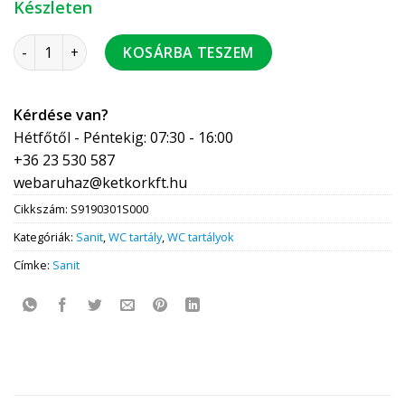
Készleten
Sanit 928 wc tartály alacsony szerelésű start-stop fehér 52
KOSÁRBA TESZEM
Kérdése van?
Hétfőtől - Péntekig: 07:30 - 16:00
+36 23 530 587
webaruhaz@ketkorkft.hu
Cikkszám:
S9190301S000
Kategóriák:
Sanit
,
WC tartály
,
WC tartályok
Címke:
Sanit