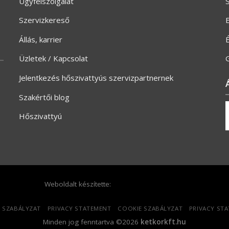
Ügyfélszolgálat
S
Szervizkereső
E
Állás, karrier
Üzletek / Kapcsolat
G
Jelentkezés hőszivattyús szervizpartnernek
Szakértői blog
Hőszivattyú
Weboldalt készítette:
 SZABÁLYZAT
PRIVACY STATEMENT
COOKIE SZABÁLYZAT
PRIVACY ST
Minden jog fenntartva ©2026
ketkorkft.hu