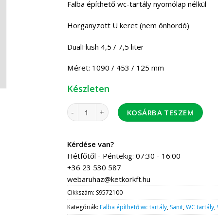
Falba építhető wc-tartály nyomólap nélkül
Horganyzott U keret (nem önhordó)
DualFlush 4,5 / 7,5 liter
Méret: 1090 / 453 / 125 mm
Készleten
Sanit Ineo In falba építhető tartály nem ön
KOSÁRBA TESZEM
Kérdése van?
Hétfőtől - Péntekig: 07:30 - 16:00
+36 23 530 587
webaruhaz@ketkorkft.hu
Cikkszám:
S9572100
Kategóriák:
Falba építhető wc tartály
,
Sanit
,
WC tartály
,