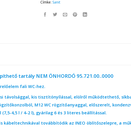
Címke:
Sanit
 építhető tartály NEM ÖNHORDÓ 95.721.00..0000
relőelem fali WC-hez.
i távolsággal, kis tisztítónyílással, elölről működtethető, sí
ögzítőkonzolból, M12 WC rögzítőanyaggal, előszerelt, kondenzví
(7,5-4,5 l / 4-2 l), gyárilag 6 és 3 literes beállítással.
is kábeltechnikával továbbítódik az INEO öblítőszelepre, a m