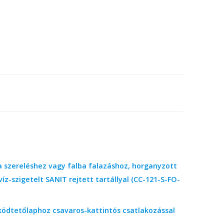
kba szereléshez vagy falba falazáshoz, horganyzott
z-szigetelt SANIT rejtett tartállyal (CC-121-S-FO-
űködtetőlaphoz csavaros-kattintós csatlakozással