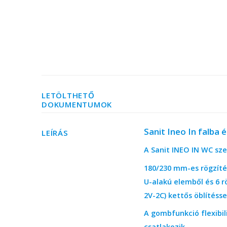
LETÖLTHETŐ
DOKUMENTUMOK
Sanit Ineo In falba
LEÍRÁS
A Sanit INEO IN WC sze
180/230 mm-es rögzítés
U-alakú elemből és 6 r
2V-2C) kettős öblítéssel 
A gombfunkció flexibil
csatlakozik.