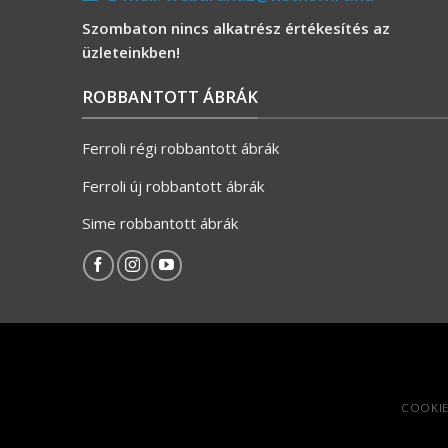
Szombaton nincs alkatrész értékesítés az
üzleteinkben!
ROBBANTOTT ÁBRÁK
Ferroli régi robbantott ábrák
Ferroli új robbantott ábrák
Sime robbantott ábrák
COOKIE