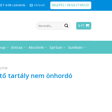
BELÉPÉS / REGISZTRÁCIÓ
Hírlevél
KÉT KÖR LEXIKON
Keresés
0
FT
a
következőre:
oup
Emtas
Akcióink
SprSun
SunRain
LYOK
hető tartály nem önhordó