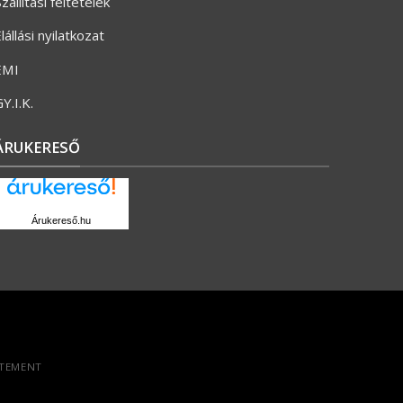
zállítási feltételek
lállási nyilatkozat
ÉMI
Y.I.K.
ÁRUKERESŐ
Árukereső.hu
ATEMENT