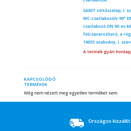
SANIT töltőszelep, I. s
WC-csatlakozóív 90° DN
csatlakozó DN 90-es ké
felcsavarozható, a rög
14055 szabvány, I. szer
A termék gyári honlap
KAPCSOLÓDÓ
TERMÉKEK
Még nem nézett meg egyetlen terméket sem.
Országos kiszállí