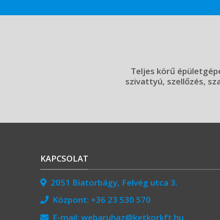
Teljes körű épületgépé
szivattyú, szellőzés, sz
KAPCSOLAT
2051 Biatorbágy, Felvég utca 3.
Központ:
+36 23 530 570
E-mail:
webaruhaz@ketkorkft.hu