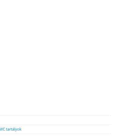
hordó mennyiség
WC tartályok