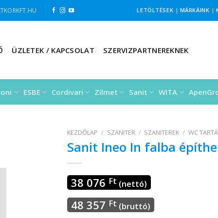
TKORKFT.HU
LETÖLTÉSEK
|
MÁRKÁINK
|
Ő
ÜZLETEK / KAPCSOLAT
SZERVIZPARTNEREKNEK
roni
ESBE
Cordivari
Zilmet
Sanit
WITA
ApenGr
KEZDŐLAP
/
SZANITER
/
SZANITEREK
/
WC TARTÁ
Sanit Ineo In falba épít
38 076
Ft
(nettó)
48 357
Ft
(bruttó)