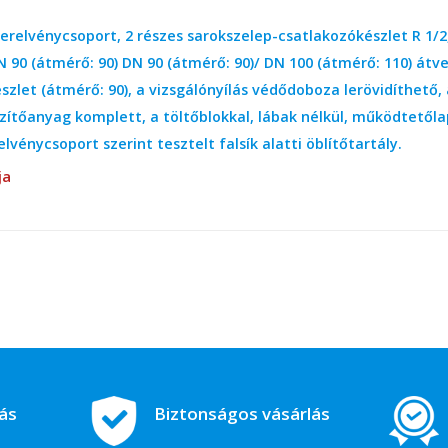
zerelvénycsoport, 2 részes sarokszelep-csatlakozókészlet R 1/2, 
 90 (átmérő: 90) DN 90 (átmérő: 90)/ DN 100 (átmérő: 110) át
szlet (átmérő: 90), a vizsgálónyílás védődoboza lerövidíthető, 
zítőanyag komplett, a töltőblokkal, lábak nélkül, működtetől
elvénycsoport szerint tesztelt falsík alatti öblítőtartály.
ja
tás
Biztonságos vásárlás