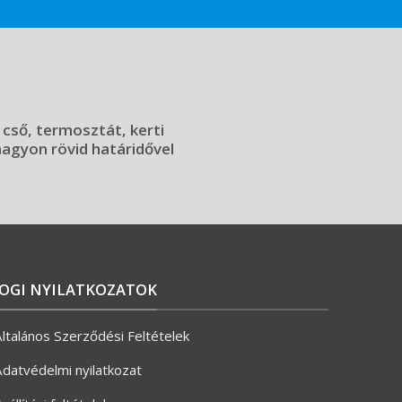
 cső, termosztát, kerti
 nagyon rövid határidővel
JOGI NYILATKOZATOK
ltalános Szerződési Feltételek
datvédelmi nyilatkozat