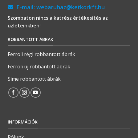
E-mail:
webaruhaz@ketkorkft.hu
Szombaton nincs alkatrész értékesítés az
üzleteinkben!
ROBBANTOTT ÁBRÁK
Ferroli régi robbantott ábrák
Ferroli új robbantott ábrák
Sime robbantott ábrák
INFORMÁCIÓK
Rólunk