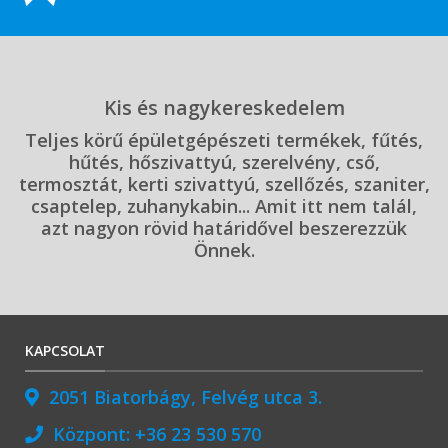
Kis és nagykereskedelem
Teljes körű épületgépészeti termékek, fűtés,
hűtés, hőszivattyú, szerelvény, cső,
termosztát, kerti szivattyú, szellőzés, szaniter,
csaptelep, zuhanykabin... Amit itt nem talál,
azt nagyon rövid határidővel beszerezzük
Önnek.
KAPCSOLAT
2051 Biatorbágy, Felvég utca 3.
Központ:
+36 23 530 570