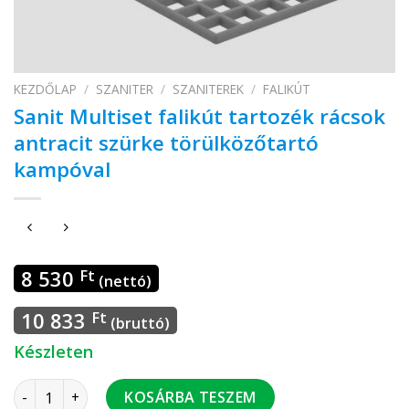
KEZDŐLAP
/
SZANITER
/
SZANITEREK
/
FALIKÚT
Sanit Multiset falikút tartozék rácsok
antracit szürke törülközőtartó
kampóval
8 530
Ft
(nettó)
10 833
Ft
(bruttó)
Készleten
Sanit Multiset falikút tartozék rácsok antracit szürke tör
KOSÁRBA TESZEM