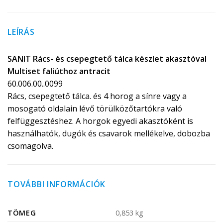
LEÍRÁS
SANIT Rács- és csepegtető tálca készlet akasztóval
Multiset faliúthoz antracit
60.006.00..0099
Rács, csepegtető tálca. és 4 horog a sínre vagy a
mosogató oldalain lévő törülközőtartókra való
felfüggesztéshez. A horgok egyedi akasztóként is
használhatók, dugók és csavarok mellékelve, dobozba
csomagolva.
TOVÁBBI INFORMÁCIÓK
TÖMEG
0,853 kg