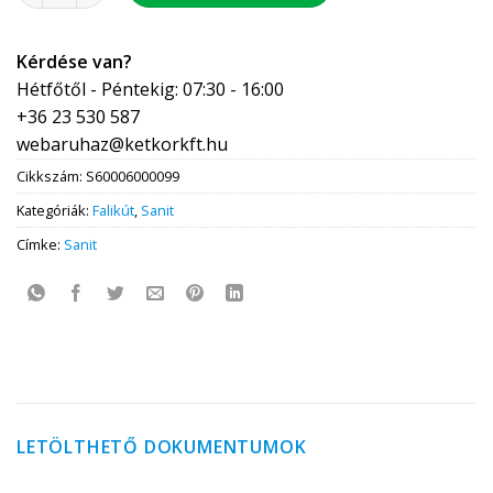
Kérdése van?
Hétfőtől - Péntekig: 07:30 - 16:00
+36 23 530 587
webaruhaz@ketkorkft.hu
Cikkszám:
S60006000099
Kategóriák:
Falikút
,
Sanit
Címke:
Sanit
LETÖLTHETŐ DOKUMENTUMOK