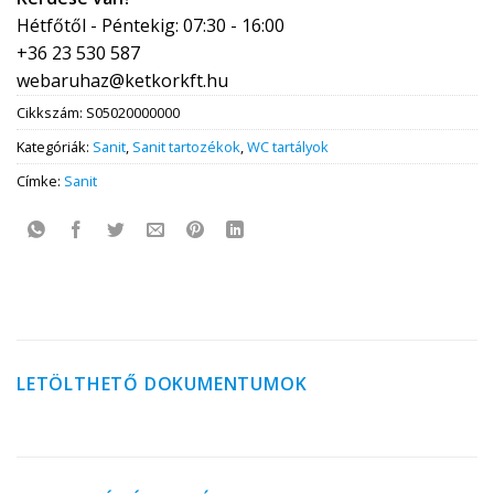
Hétfőtől - Péntekig: 07:30 - 16:00
+36 23 530 587
webaruhaz@ketkorkft.hu
Cikkszám:
S05020000000
Kategóriák:
Sanit
,
Sanit tartozékok
,
WC tartályok
Címke:
Sanit
LETÖLTHETŐ DOKUMENTUMOK