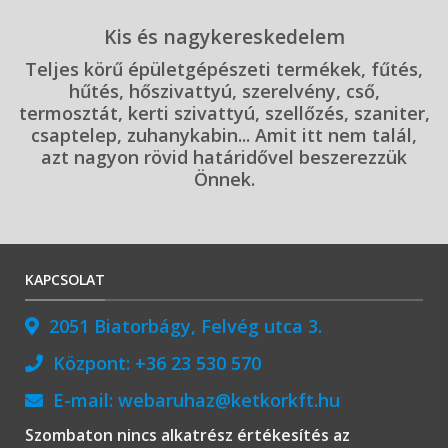
Kis és nagykereskedelem
Teljes körű épületgépészeti termékek, fűtés,
hűtés, hőszivattyú, szerelvény, cső,
termosztát, kerti szivattyú, szellőzés, szaniter,
csaptelep, zuhanykabin... Amit itt nem talál,
azt nagyon rövid határidővel beszerezzük
Önnek.
KAPCSOLAT
2051 Biatorbágy, Felvég utca 3.
Központ:
+36 23 530 570
E-mail:
webaruhaz@ketkorkft.hu
Szombaton nincs alkatrész értékesítés az