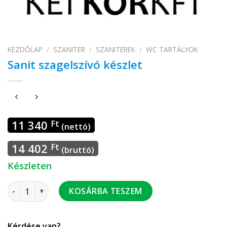
KEZDŐLAP
/
SZANITER
/
SZANITEREK
/
WC TARTÁLYOK
Sanit szagelszívó készlet
11 340
Ft
(nettó)
14 402
Ft
(bruttó)
Készleten
Sanit szagelszívó készlet mennyiség
KOSÁRBA TESZEM
Kérdése van?