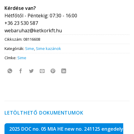
Kérdése van?
Hétfőtől - Péntekig: 07:30 - 16:00
+36 23 530 587
webaruhaz@ketkorkft.hu
Cikkszám:
08116608
Kategóriák:
Sime
,
Sime kazánok
Címke:
Sime
LETÖLTHETŐ DOKUMENTUMOK
2025 DOC no. 05 MIA HE new no. 241125 engedely