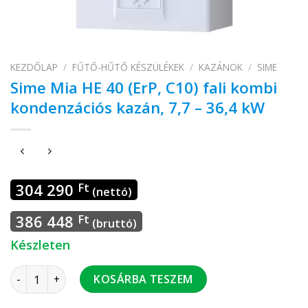
KEZDŐLAP
/
FŰTŐ-HŰTŐ KÉSZÜLÉKEK
/
KAZÁNOK
/
SIME
Sime Mia HE 40 (ErP, C10) fali kombi
kondenzációs kazán, 7,7 – 36,4 kW
304 290
Ft
(nettó)
386 448
Ft
(bruttó)
Készleten
Sime Mia HE 40 (ErP, C10) fali kombi kondenzációs kazán, 7,7
KOSÁRBA TESZEM