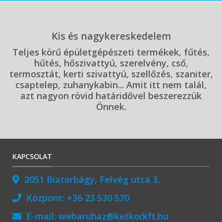
Kis és nagykereskedelem
Teljes körű épületgépészeti termékek, fűtés,
hűtés, hőszivattyú, szerelvény, cső,
termosztát, kerti szivattyú, szellőzés, szaniter,
csaptelep, zuhanykabin... Amit itt nem talál,
azt nagyon rövid határidővel beszerezzük
Önnek.
KAPCSOLAT
2051 Biatorbágy, Felvég utca 3.
Központ:
+36 23 530 570
E-mail:
webaruhaz@ketkorkft.hu