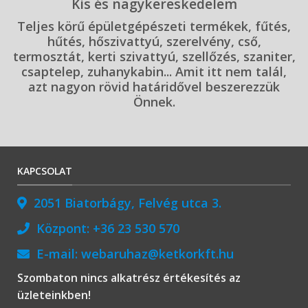
Kis és nagykereskedelem
Teljes körű épületgépészeti termékek, fűtés,
hűtés, hőszivattyú, szerelvény, cső,
termosztát, kerti szivattyú, szellőzés, szaniter,
csaptelep, zuhanykabin... Amit itt nem talál,
azt nagyon rövid határidővel beszerezzük
Önnek.
KAPCSOLAT
2051 Biatorbágy, Felvég utca 3.
Központ:
+36 23 530 570
E-mail:
webaruhaz@ketkorkft.hu
Szombaton nincs alkatrész értékesítés az
üzleteinkben!