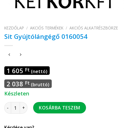
KEZDŐLAP
/
AKCIÓS TERMÉKEK
/
AKCIÓS ALKATRÉSZBÖRZE
Sit Gyújtólángégő 0160054
1 605
Ft
(nettó)
2 038
Ft
(bruttó)
Készleten
Sit Gyújtólángégő 0160054 mennyiség
KOSÁRBA TESZEM
Kérdése van?