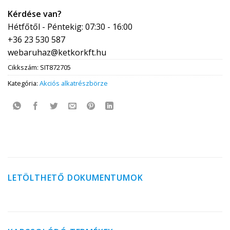
Kérdése van?
Hétfőtől - Péntekig: 07:30 - 16:00
+36 23 530 587
webaruhaz@ketkorkft.hu
Cikkszám:
SIT872705
Kategória:
Akciós alkatrészbörze
LETÖLTHETŐ DOKUMENTUMOK