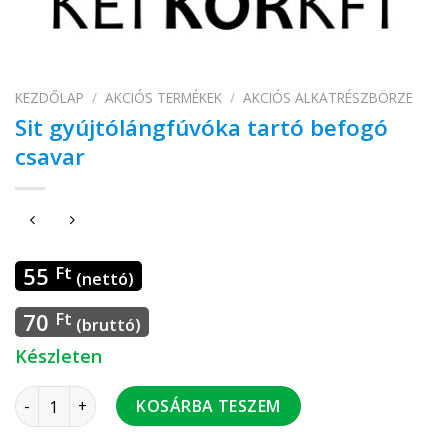
KEZDŐLAP
/
AKCIÓS TERMÉKEK
/
AKCIÓS ALKATRÉSZBÖRZE
Sit gyújtólángfúvóka tartó befogó
csavar
55
Ft
(nettó)
70
Ft
(bruttó)
Készleten
Sit gyújtólángfúvóka tartó befogó csavar mennyiség
KOSÁRBA TESZEM