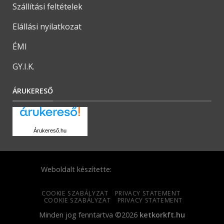
Szállítási feltételek
Elállási nyilatkozat
ÉMI
GY.I.K.
ÁRUKERESŐ
Árukereső.hu
Weboldalt készítette:
COOKIE SZABÁLYZAT
PRIVACY STATEMENT
COOKIE SZABÁLYZAT
PRIVACY STATEMENT
Minden jog fenntartva ©2026
ketkorkft.hu