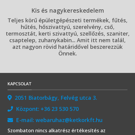
Kis és nagykereskedelem
Teljes körű épületgépészeti termékek, fűtés,
hűtés, hőszivattyú, szerelvény, cső,
termosztát, kerti szivattyú, szellőzés, szaniter,
csaptelep, zuhanykabin... Amit itt nem talál,
azt nagyon rövid határidővel beszerezzük
Önnek.
KAPCSOLAT
2051 Biatorbágy, Felvég utca 3.
Központ:
+36 23 530 570
E-mail:
webaruhaz@ketkorkft.hu
Szombaton nincs alkatrész értékesítés az