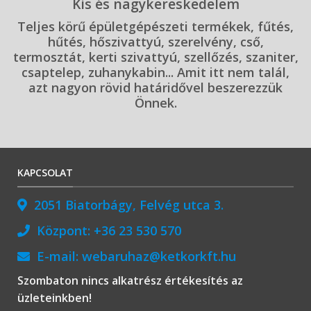
Kis és nagykereskedelem
Teljes körű épületgépészeti termékek, fűtés,
hűtés, hőszivattyú, szerelvény, cső,
termosztát, kerti szivattyú, szellőzés, szaniter,
csaptelep, zuhanykabin... Amit itt nem talál,
azt nagyon rövid határidővel beszerezzük
Önnek.
KAPCSOLAT
2051 Biatorbágy, Felvég utca 3.
Központ:
+36 23 530 570
E-mail:
webaruhaz@ketkorkft.hu
Szombaton nincs alkatrész értékesítés az
üzleteinkben!