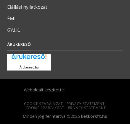
Elállási nyilatkozat
ÉMI
GY.I.K.
ÁRUKERESŐ
Árukereső.hu
Weboldalt készítette:
COOKIE SZABÁLYZAT
PRIVACY STATEMENT
COOKIE SZABÁLYZAT
PRIVACY STATEMENT
Minden jog fenntartva ©2026
ketkorkft.hu