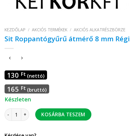
KEZDŐLAP
/
AKCIÓS TERMÉKEK
/
AKCIÓS ALKATRÉSZBÖRZE
Sit Roppantógyűrű átmérő 8 mm Régi
130
Ft
(nettó)
165
Ft
(bruttó)
Készleten
Sit Roppantógyűrű átmérő 8 mm Régi mennyiség
KOSÁRBA TESZEM
Kérdése van?