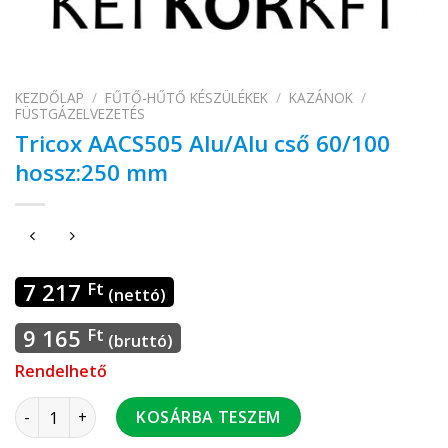
KEZDŐLAP
/
FŰTŐ-HŰTŐ KÉSZÜLÉKEK
/
KAZÁNOK
/
FÜSTGÁZELVEZETÉS
Tricox AACS505 Alu/Alu cső 60/100
hossz:250 mm
7 217
Ft
(nettó)
9 165
Ft
(bruttó)
Rendelhető
Tricox AACS505 Alu/Alu cső 60/100 hossz:250 mm mennyiség
KOSÁRBA TESZEM