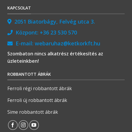
KAPCSOLAT
2051 Biatorbágy, Felvég utca 3.
Központ:
+36 23 530 570
E-mail:
webaruhaz@ketkorkft.hu
Szombaton nincs alkatrész értékesítés az
üzleteinkben!
ROBBANTOTT ÁBRÁK
Ferroli régi robbantott ábrák
Ferroli új robbantott ábrák
Sime robbantott ábrák