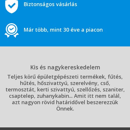
Biztonságos vásárlás
Már több, mint 30 éve a piacon
Kis és nagykereskedelem
Teljes körű épületgépészeti termékek, fűtés,
hűtés, hőszivattyú, szerelvény, cső,
termosztát, kerti szivattyú, szellőzés, szaniter,
csaptelep, zuhanykabin... Amit itt nem talál,
azt nagyon rövid határidővel beszerezzük
Önnek.