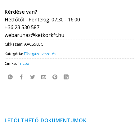
Kérdése van?
Hétfőtől - Péntekig: 07:30 - 16:00
+36 23 530 587
webaruhaz@ketkorkft.hu
Cikkszám:
AACS505C
Kategória:
Füstgázelvezetés
Címke:
Tricox
LETÖLTHETŐ DOKUMENTUMOK