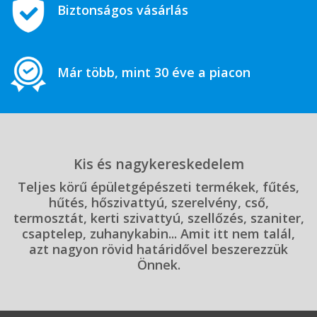
Biztonságos vásárlás
Már több, mint 30 éve a piacon
Kis és nagykereskedelem
Teljes körű épületgépészeti termékek, fűtés,
hűtés, hőszivattyú, szerelvény, cső,
termosztát, kerti szivattyú, szellőzés, szaniter,
csaptelep, zuhanykabin... Amit itt nem talál,
azt nagyon rövid határidővel beszerezzük
Önnek.