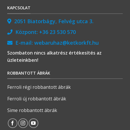
KAPCSOLAT
2051 Biatorbágy, Felvég utca 3.
Központ:
+36 23 530 570
E-mail:
webaruhaz@ketkorkft.hu
Szombaton nincs alkatrész értékesítés az
üzleteinkben!
ROBBANTOTT ÁBRÁK
Ferroli régi robbantott ábrák
Ferroli új robbantott ábrák
Sime robbantott ábrák