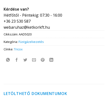
Kérdése van?
Hétfőtől - Péntekig: 07:30 - 16:00
+36 23 530 587
webaruhaz@ketkorkft.hu
Cikkszám:
AAD5020
Kategória:
Füstgázelvezetés
Címke:
Tricox
LETÖLTHETŐ DOKUMENTUMOK