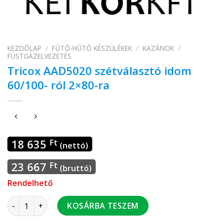
KEZDŐLAP
/
FŰTŐ-HŰTŐ KÉSZÜLÉKEK
/
KAZÁNOK
/
FÜSTGÁZELVEZETÉS
Tricox AAD5020 szétválasztó idom
60/100- ról 2×80-ra
18 635
Ft
(nettó)
23 667
Ft
(bruttó)
Rendelhető
Tricox AAD5020 szétválasztó idom 60/100- ról 2x80-ra menn
KOSÁRBA TESZEM