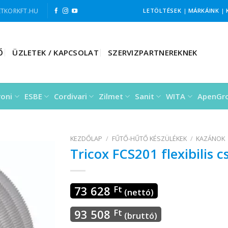
TKORKFT.HU
LETÖLTÉSEK
|
MÁRKÁINK
|
Ő
ÜZLETEK / KAPCSOLAT
SZERVIZPARTNEREKNEK
roni
ESBE
Cordivari
Zilmet
Sanit
WITA
ApenGr
KEZDŐLAP
/
FŰTŐ-HŰTŐ KÉSZÜLÉKEK
/
KAZÁNOK
Tricox FCS201 flexibilis
73 628
Ft
(nettó)
93 508
Ft
(bruttó)