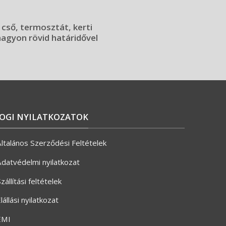
 cső, termosztát, kerti
 nagyon rövid határidővel
JOGI NYILATKOZATOK
ltalános Szerződési Feltételek
datvédelmi nyilatkozat
zállítási feltételek
lállási nyilatkozat
ÉMI