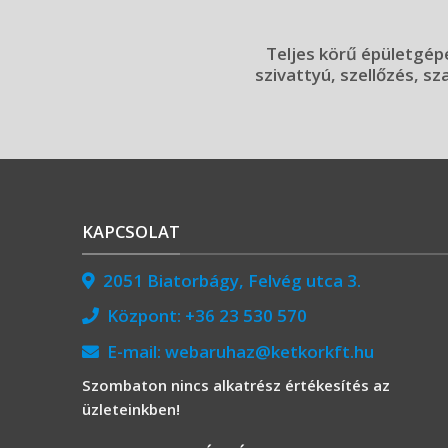
Teljes körű épületgépé
szivattyú, szellőzés, sz
KAPCSOLAT
2051 Biatorbágy, Felvég utca 3.
Központ:
+36 23 530 570
E-mail:
webaruhaz@ketkorkft.hu
Szombaton nincs alkatrész értékesítés az
üzleteinkben!