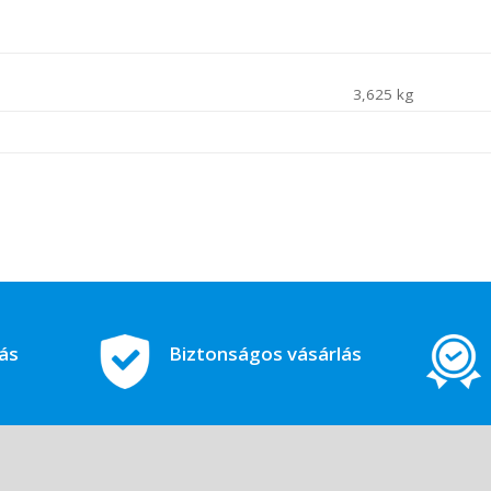
3,625 kg
tás
Biztonságos vásárlás