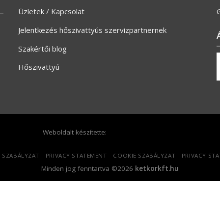
Üzletek / Kapcsolat
G
Jelentkezés hőszivattyús szervizpartnernek
Szakértői blog
Hőszivattyú
Weboldalt készítette:
 SZABÁLYZAT
PRIVACY STATEMENT
COOKIE SZABÁLYZAT
PRIVACY ST
Minden jog fenntartva ©2026
ketkorkft.hu