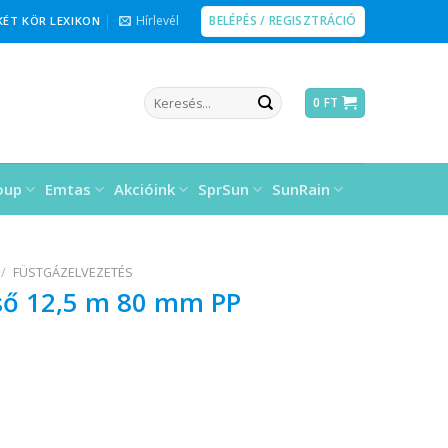
BELÉPÉS / REGISZTRÁCIÓ
Hírlevél
KÉT KÖR LEXIKON
Keresés
0
FT
a
következőre:
oup
Emtas
Akcióink
SprSun
SunRain
/
FÜSTGÁZELVEZETÉS
 cső 12,5 m 80 mm PP