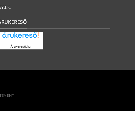
Y.I.K.
ÁRUKERESŐ
Árukereső.hu
ATEMENT