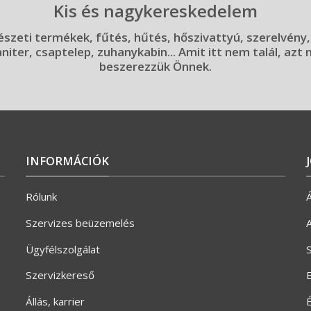
Kis és nagykereskedelem
szeti termékek, fűtés, hűtés, hőszivattyú, szerelvény,
aniter, csaptelep, zuhanykabin... Amit itt nem talál, azt
beszerezzük Önnek.
INFORMÁCIÓK
Rólunk
Á
Szervizes beüzemelés
A
Ügyfélszolgálat
S
Szervizkereső
E
Állás, karrier