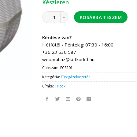
Készleten
Tricox FCS201 flexibilis cső 12,5 m 80 mm PP 
KOSÁRBA TESZEM
Kérdése van?
Hétfőtől - Péntekig: 07:30 - 16:00
+36 23 530 587
webaruhaz@ketkorkft.hu
Cikkszám:
FCS201
Kategória:
Füstgázelvezetés
Címke:
Tricox