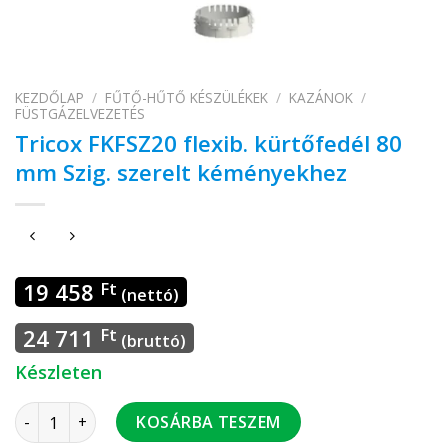
KEZDŐLAP
/
FŰTŐ-HŰTŐ KÉSZÜLÉKEK
/
KAZÁNOK
/
FÜSTGÁZELVEZETÉS
Tricox FKFSZ20 flexib. kürtőfedél 80
mm Szig. szerelt kéményekhez
19 458
Ft
(nettó)
24 711
Ft
(bruttó)
Készleten
Tricox FKFSZ20 flexib. kürtőfedél 80 mm Szig. szerelt kém
KOSÁRBA TESZEM