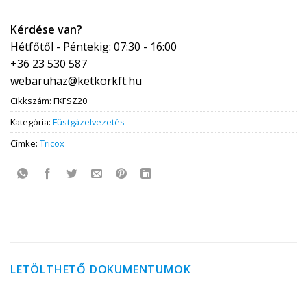
Kérdése van?
Hétfőtől - Péntekig: 07:30 - 16:00
+36 23 530 587
webaruhaz@ketkorkft.hu
Cikkszám:
FKFSZ20
Kategória:
Füstgázelvezetés
Címke:
Tricox
LETÖLTHETŐ DOKUMENTUMOK