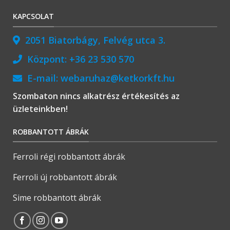
KAPCSOLAT
2051 Biatorbágy, Felvég utca 3.
Központ:
+36 23 530 570
E-mail:
webaruhaz@ketkorkft.hu
Szombaton nincs alkatrész értékesítés az
üzleteinkben!
ROBBANTOTT ÁBRÁK
Ferroli régi robbantott ábrák
Ferroli új robbantott ábrák
Sime robbantott ábrák