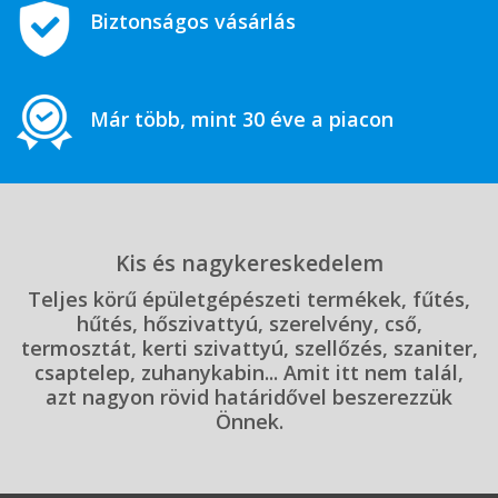
Biztonságos vásárlás
Már több, mint 30 éve a piacon
Kis és nagykereskedelem
Teljes körű épületgépészeti termékek, fűtés,
hűtés, hőszivattyú, szerelvény, cső,
termosztát, kerti szivattyú, szellőzés, szaniter,
csaptelep, zuhanykabin... Amit itt nem talál,
azt nagyon rövid határidővel beszerezzük
Önnek.