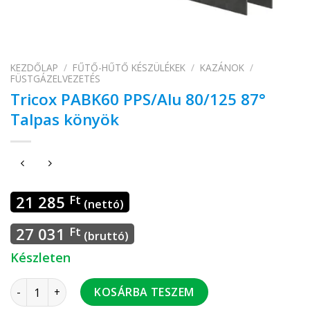
KEZDŐLAP
/
FŰTŐ-HŰTŐ KÉSZÜLÉKEK
/
KAZÁNOK
/
FÜSTGÁZELVEZETÉS
Tricox PABK60 PPS/Alu 80/125 87°
Talpas könyök
21 285
Ft
(nettó)
27 031
Ft
(bruttó)
Készleten
Tricox PABK60 PPS/Alu 80/125 87° Talpas könyök mennyiség
KOSÁRBA TESZEM