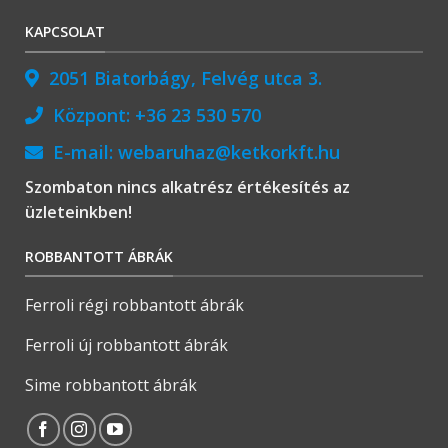
KAPCSOLAT
2051 Biatorbágy, Felvég utca 3.
Központ:
+36 23 530 570
E-mail:
webaruhaz@ketkorkft.hu
Szombaton nincs alkatrész értékesítés az
üzleteinkben!
ROBBANTOTT ÁBRÁK
Ferroli régi robbantott ábrák
Ferroli új robbantott ábrák
Sime robbantott ábrák