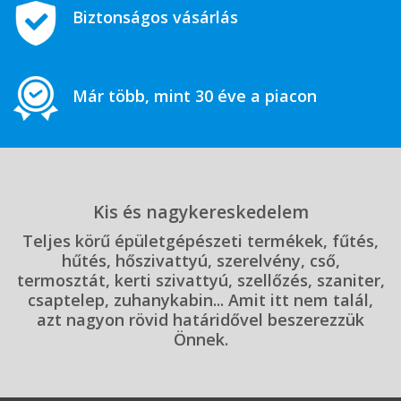
Biztonságos vásárlás
Már több, mint 30 éve a piacon
Kis és nagykereskedelem
Teljes körű épületgépészeti termékek, fűtés,
hűtés, hőszivattyú, szerelvény, cső,
termosztát, kerti szivattyú, szellőzés, szaniter,
csaptelep, zuhanykabin... Amit itt nem talál,
azt nagyon rövid határidővel beszerezzük
Önnek.