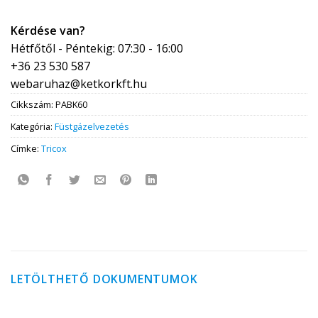
Kérdése van?
Hétfőtől - Péntekig: 07:30 - 16:00
+36 23 530 587
webaruhaz@ketkorkft.hu
Cikkszám:
PABK60
Kategória:
Füstgázelvezetés
Címke:
Tricox
LETÖLTHETŐ DOKUMENTUMOK