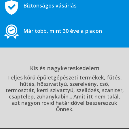
Biztonságos vásárlás
Már több, mint 30 éve a piacon
Kis és nagykereskedelem
Teljes körű épületgépészeti termékek, fűtés,
hűtés, hőszivattyú, szerelvény, cső,
termosztát, kerti szivattyú, szellőzés, szaniter,
csaptelep, zuhanykabin... Amit itt nem talál,
azt nagyon rövid határidővel beszerezzük
Önnek.