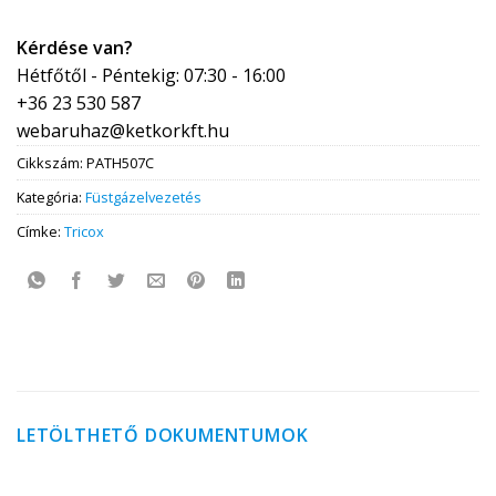
Kérdése van?
Hétfőtől - Péntekig: 07:30 - 16:00
+36 23 530 587
webaruhaz@ketkorkft.hu
Cikkszám:
PATH507C
Kategória:
Füstgázelvezetés
Címke:
Tricox
LETÖLTHETŐ DOKUMENTUMOK