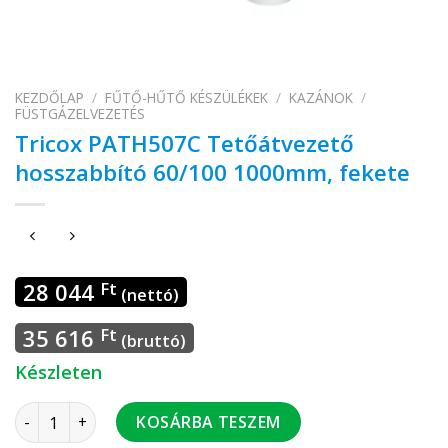
KEZDŐLAP
/
FŰTŐ-HŰTŐ KÉSZÜLÉKEK
/
KAZÁNOK
/
FÜSTGÁZELVEZETÉS
Tricox PATH507C Tetőátvezető
hosszabbító 60/100 1000mm, fekete
28 044
Ft
(nettó)
35 616
Ft
(bruttó)
Készleten
Tricox PATH507C Tetőátvezető hosszabbító 60/100 1000mm
KOSÁRBA TESZEM