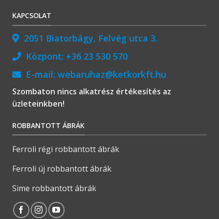
KAPCSOLAT
2051 Biatorbágy, Felvég utca 3.
Központ:
+36 23 530 570
E-mail:
webaruhaz@ketkorkft.hu
Szombaton nincs alkatrész értékesítés az
üzleteinkben!
ROBBANTOTT ÁBRÁK
Ferroli régi robbantott ábrák
Ferroli új robbantott ábrák
Sime robbantott ábrák