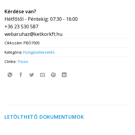
Kérdése van?
Hétfőtől - Péntekig: 07:30 - 16:00
+36 23 530 587
webaruhaz@ketkorkft.hu
Cikkszám:
PBÖ7005
Kategória:
Füstgázelvezetés
Címke:
Tricox
LETÖLTHETŐ DOKUMENTUMOK