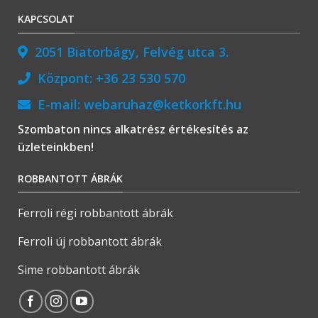
KAPCSOLAT
2051 Biatorbágy, Felvég utca 3.
Központ:
+36 23 530 570
E-mail:
webaruhaz@ketkorkft.hu
Szombaton nincs alkatrész értékesítés az
üzleteinkben!
ROBBANTOTT ÁBRÁK
Ferroli régi robbantott ábrák
Ferroli új robbantott ábrák
Sime robbantott ábrák