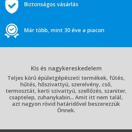
Biztonságos vásárlás
Már több, mint 30 éve a piacon
Kis és nagykereskedelem
Teljes körű épületgépészeti termékek, fűtés,
hűtés, hőszivattyú, szerelvény, cső,
termosztát, kerti szivattyú, szellőzés, szaniter,
csaptelep, zuhanykabin... Amit itt nem talál,
azt nagyon rövid határidővel beszerezzük
Önnek.