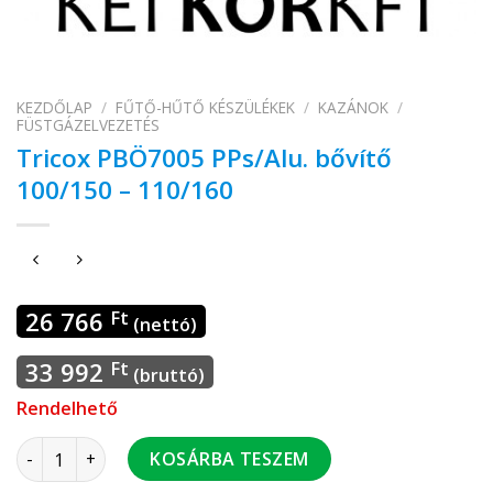
KEZDŐLAP
/
FŰTŐ-HŰTŐ KÉSZÜLÉKEK
/
KAZÁNOK
/
FÜSTGÁZELVEZETÉS
Tricox PBÖ7005 PPs/Alu. bővítő
100/150 – 110/160
26 766
Ft
(nettó)
33 992
Ft
(bruttó)
Rendelhető
Tricox PBÖ7005 PPs/Alu. bővítő 100/150 - 110/160 mennyiség
KOSÁRBA TESZEM