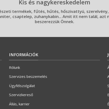
Kis és nagykereskedelem
szeti termékek, fűtés, hűtés, hőszivattyú, szerelvény,
aniter, csaptelep, zuhanykabin... Amit itt nem talál, azt
beszerezzük Önnek.
INFORMÁCIÓK
Rólunk
Á
Szervizes beüzemelés
A
Ügyfélszolgálat
S
Szervizkereső
E
Állás, karrier