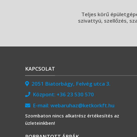
Teljes körű épületgépé
szivattyú, szellőzés, sz
KAPCSOLAT
2051 Biatorbágy, Felvég utca 3.
Központ:
+36 23 530 570
E-mail:
webaruhaz@ketkorkft.hu
Szombaton nincs alkatrész értékesítés az
üzleteinkben!
ROBBANTOTT ÁBRÁK