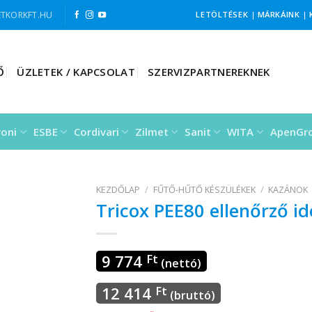
TKORKFT.HU
LETÖLTÉSEK
|
MÁRKÁINK
|
Ő
ÜZLETEK / KAPCSOLAT
SZERVIZPARTNEREKNEK
roni
ESBE
Cordivari
Zilmet
Sanit
WITA
ApenGr
KEZDŐLAP
/
FŰTŐ-HŰTŐ KÉSZÜLÉKEK
/
KAZÁNOK
Tricox PEE80 ellenőrző i
9 774
Ft
(nettó)
12 414
Ft
(bruttó)