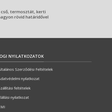
 cső, termosztát, kerti
 nagyon rövid határidővel
JOGI NYILATKOZATOK
ltalános Szerződési Feltételek
datvédelmi nyilatkozat
zállítási feltételek
lállási nyilatkozat
ÉMI