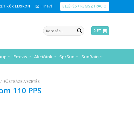
BELÉPÉS / REGISZTRÁCIÓ
Hírlevél
KÉT KÖR LEXIKON
Keresés
0
FT
a
következőre:
oup
Emtas
Akcióink
SprSun
SunRain
/
FÜSTGÁZELVEZETÉS
dom 110 PPS