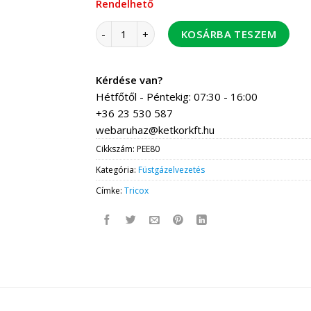
Rendelhető
Tricox PEE80 ellenőrző idom 110 PPS mennyis
KOSÁRBA TESZEM
Kérdése van?
Hétfőtől - Péntekig: 07:30 - 16:00
+36 23 530 587
webaruhaz@ketkorkft.hu
Cikkszám:
PEE80
Kategória:
Füstgázelvezetés
Címke:
Tricox