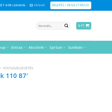
BELÉPÉS / REGISZTRÁCIÓ
Hírlevél
KÉT KÖR LEXIKON
Keresés
0
FT
a
következőre:
oup
Emtas
Akcióink
SprSun
SunRain
/
FÜSTGÁZELVEZETÉS
k 110 87′