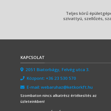
Teljes körű épületgépé
szivattyú, szellőzés, sz
KAPCSOLAT
2051 Biatorbágy, Felvég utca 3.
Központ:
+36 23 530 570
E-mail:
webaruhaz@ketkorkft.hu
Szombaton nincs alkatrész értékesítés az
üzleteinkben!