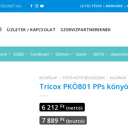
TKORKFT.HU
LETÖLTÉSEK
|
MÁRKÁINK
|
Ő
ÜZLETEK / KAPCSOLAT
SZERVIZPARTNEREKNEK
roni
ESBE
Cordivari
Zilmet
Sanit
WITA
ApenGr
KEZDŐLAP
/
FŰTŐ-HŰTŐ KÉSZÜLÉKEK
/
KAZÁNOK
Tricox PKÖ801 PPs könyö
6 212
Ft
(nettó)
7 889
Ft
(bruttó)