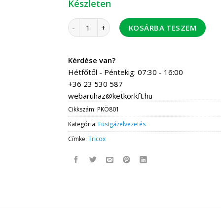
Készleten
Tricox PKÖ801 PPs könyök 110 87' mennyiség
KOSÁRBA TESZEM
Kérdése van?
Hétfőtől - Péntekig: 07:30 - 16:00
+36 23 530 587
webaruhaz@ketkorkft.hu
Cikkszám:
PKÖ801
Kategória:
Füstgázelvezetés
Címke:
Tricox