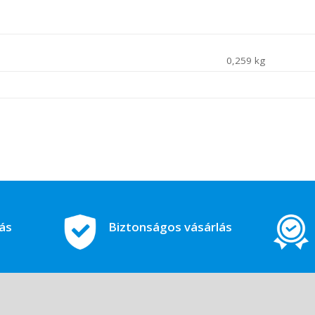
0,259 kg
tás
Biztonságos vásárlás