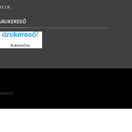
Y.I.K.
ÁRUKERESŐ
Árukereső.hu
ATEMENT