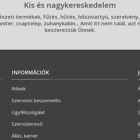
Kis és nagykereskedelem
szeti termékek, fűtés, hűtés, hőszivattyú, szerelvény,
aniter, csaptelep, zuhanykabin... Amit itt nem talál, azt
beszerezzük Önnek.
INFORMÁCIÓK
Rólunk
Á
Szervizes beüzemelés
A
Ügyfélszolgálat
S
Szervizkereső
E
Állás, karrier