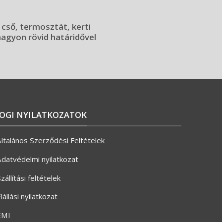
 cső, termosztát, kerti
 nagyon rövid határidővel
JOGI NYILATKOZATOK
ltalános Szerződési Feltételek
datvédelmi nyilatkozat
zállítási feltételek
lállási nyilatkozat
ÉMI