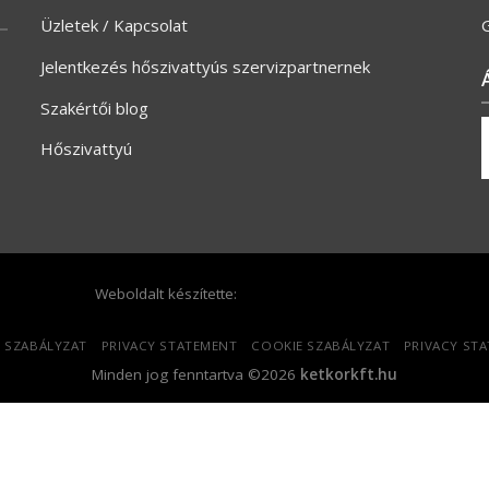
Üzletek / Kapcsolat
G
Jelentkezés hőszivattyús szervizpartnernek
Szakértői blog
Hőszivattyú
Weboldalt készítette:
 SZABÁLYZAT
PRIVACY STATEMENT
COOKIE SZABÁLYZAT
PRIVACY ST
Minden jog fenntartva ©2026
ketkorkft.hu