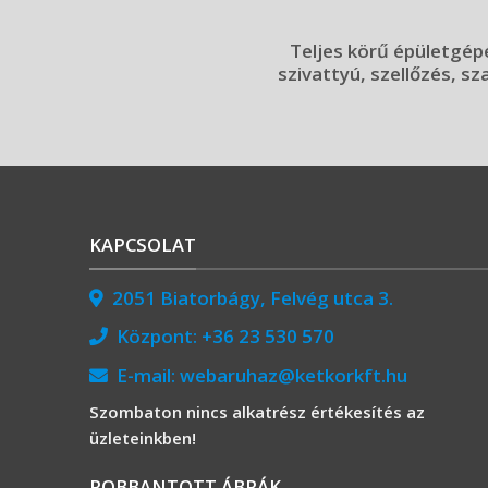
Teljes körű épületgépé
szivattyú, szellőzés, sz
KAPCSOLAT
2051 Biatorbágy, Felvég utca 3.
Központ:
+36 23 530 570
E-mail:
webaruhaz@ketkorkft.hu
Szombaton nincs alkatrész értékesítés az
üzleteinkben!
ROBBANTOTT ÁBRÁK