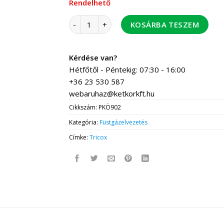
Rendelhető
Tricox PKÖ902 PPs könyök 160 45' mennyiség
KOSÁRBA TESZEM
Kérdése van?
Hétfőtől - Péntekig: 07:30 - 16:00
+36 23 530 587
webaruhaz@ketkorkft.hu
Cikkszám:
PKÖ902
Kategória:
Füstgázelvezetés
Címke:
Tricox