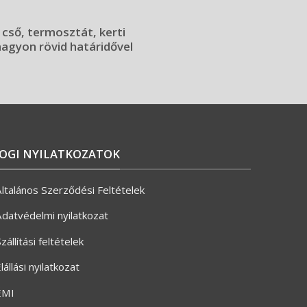
 cső, termosztát, kerti
 nagyon rövid határidővel
JOGI NYILATKOZATOK
ltalános Szerződési Feltételek
datvédelmi nyilatkozat
zállítási feltételek
lállási nyilatkozat
ÉMI