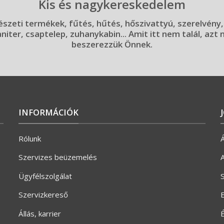
Kis és nagykereskedelem
szeti termékek, fűtés, hűtés, hőszivattyú, szerelvény,
aniter, csaptelep, zuhanykabin... Amit itt nem talál, azt
beszerezzük Önnek.
INFORMÁCIÓK
Rólunk
Á
Szervizes beüzemelés
A
Ügyfélszolgálat
S
Szervizkereső
E
Állás, karrier