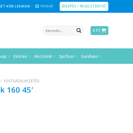
BELÉPÉS / REGISZTRÁCIÓ
Hírlevél
KÉT KÖR LEXIKON
Keresés
0
FT
a
következőre:
oup
Emtas
Akcióink
SprSun
SunRain
/
FÜSTGÁZELVEZETÉS
k 160 45′