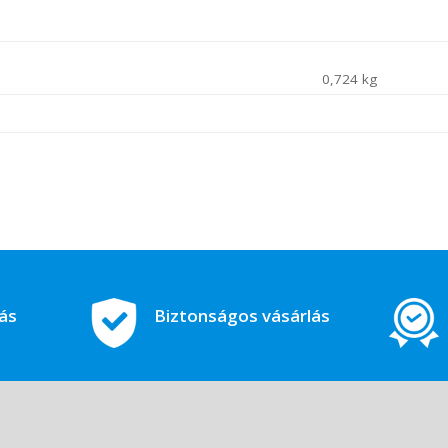
0,724 kg
tás
Biztonságos vásárlás