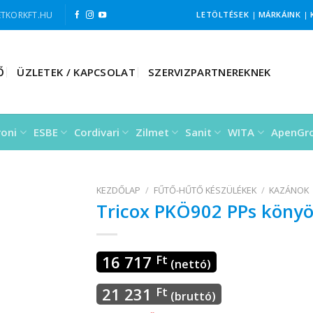
TKORKFT.HU
LETÖLTÉSEK
|
MÁRKÁINK
|
Ő
ÜZLETEK / KAPCSOLAT
SZERVIZPARTNEREKNEK
roni
ESBE
Cordivari
Zilmet
Sanit
WITA
ApenGr
KEZDŐLAP
/
FŰTŐ-HŰTŐ KÉSZÜLÉKEK
/
KAZÁNOK
Tricox PKÖ902 PPs könyö
16 717
Ft
(nettó)
21 231
Ft
(bruttó)