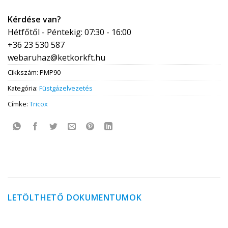
Kérdése van?
Hétfőtől - Péntekig: 07:30 - 16:00
+36 23 530 587
webaruhaz@ketkorkft.hu
Cikkszám:
PMP90
Kategória:
Füstgázelvezetés
Címke:
Tricox
LETÖLTHETŐ DOKUMENTUMOK