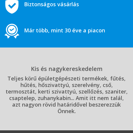
Biztonságos vásárlás
Már több, mint 30 éve a piacon
Kis és nagykereskedelem
Teljes körű épületgépészeti termékek, fűtés,
hűtés, hőszivattyú, szerelvény, cső,
termosztát, kerti szivattyú, szellőzés, szaniter,
csaptelep, zuhanykabin... Amit itt nem talál,
azt nagyon rövid határidővel beszerezzük
Önnek.