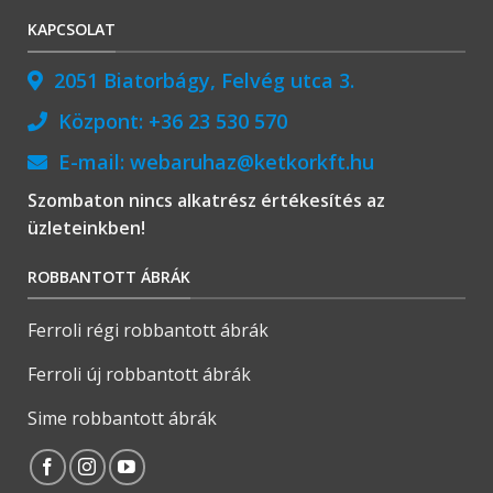
KAPCSOLAT
2051 Biatorbágy, Felvég utca 3.
Központ:
+36 23 530 570
E-mail:
webaruhaz@ketkorkft.hu
Szombaton nincs alkatrész értékesítés az
üzleteinkben!
ROBBANTOTT ÁBRÁK
Ferroli régi robbantott ábrák
Ferroli új robbantott ábrák
Sime robbantott ábrák