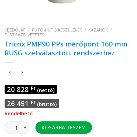
KEZDŐLAP
/
FŰTŐ-HŰTŐ KÉSZÜLÉKEK
/
KAZÁNOK
/
FÜSTGÁZELVEZETÉS
Tricox PMP90 PPs mérőpont 160 mm
RUSG szétválasztott rendszerhez
20 828
Ft
(nettó)
26 451
Ft
(bruttó)
Rendelhető
Tricox PMP90 PPs mérőpont 160 mm RUSG szétválasztott r
KOSÁRBA TESZEM