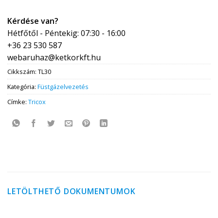
Kérdése van?
Hétfőtől - Péntekig: 07:30 - 16:00
+36 23 530 587
webaruhaz@ketkorkft.hu
Cikkszám:
TL30
Kategória:
Füstgázelvezetés
Címke:
Tricox
LETÖLTHETŐ DOKUMENTUMOK