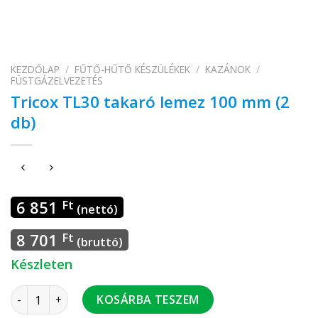
KEZDŐLAP
/
FŰTŐ-HŰTŐ KÉSZÜLÉKEK
/
KAZÁNOK
/
FÜSTGÁZELVEZETÉS
Tricox TL30 takaró lemez 100 mm (2
db)
6 851
Ft
(nettó)
8 701
Ft
(bruttó)
Készleten
Tricox TL30 takaró lemez 100 mm (2 db) mennyiség
KOSÁRBA TESZEM