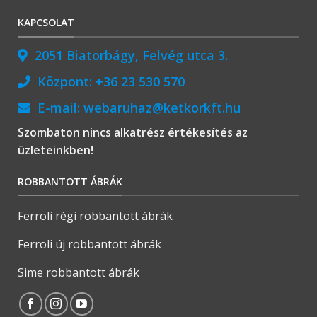
KAPCSOLAT
2051 Biatorbágy, Felvég utca 3.
Központ:
+36 23 530 570
E-mail:
webaruhaz@ketkorkft.hu
Szombaton nincs alkatrész értékesítés az
üzleteinkben!
ROBBANTOTT ÁBRÁK
Ferroli régi robbantott ábrák
Ferroli új robbantott ábrák
Sime robbantott ábrák