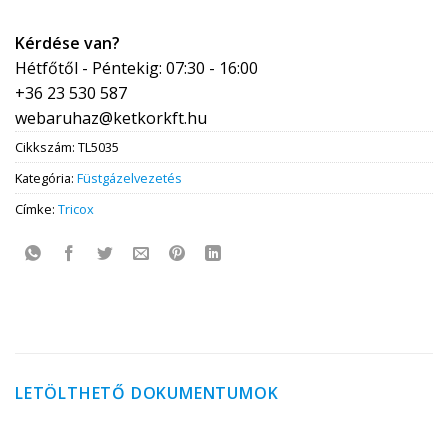
Kérdése van?
Hétfőtől - Péntekig: 07:30 - 16:00
+36 23 530 587
webaruhaz@ketkorkft.hu
Cikkszám:
TL5035
Kategória:
Füstgázelvezetés
Címke:
Tricox
LETÖLTHETŐ DOKUMENTUMOK