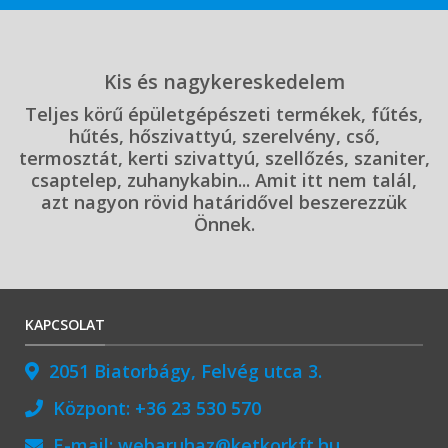
Kis és nagykereskedelem
Teljes körű épületgépészeti termékek, fűtés,
hűtés, hőszivattyú, szerelvény, cső,
termosztát, kerti szivattyú, szellőzés, szaniter,
csaptelep, zuhanykabin... Amit itt nem talál,
azt nagyon rövid határidővel beszerezzük
Önnek.
KAPCSOLAT
2051 Biatorbágy, Felvég utca 3.
Központ:
+36 23 530 570
E-mail:
webaruhaz@ketkorkft.hu