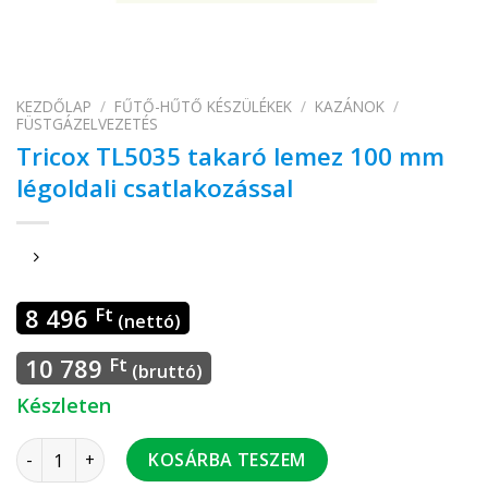
KEZDŐLAP
/
FŰTŐ-HŰTŐ KÉSZÜLÉKEK
/
KAZÁNOK
/
FÜSTGÁZELVEZETÉS
Tricox TL5035 takaró lemez 100 mm
légoldali csatlakozással
8 496
Ft
(nettó)
10 789
Ft
(bruttó)
Készleten
Tricox TL5035 takaró lemez 100 mm légoldali csatlakozássa
KOSÁRBA TESZEM