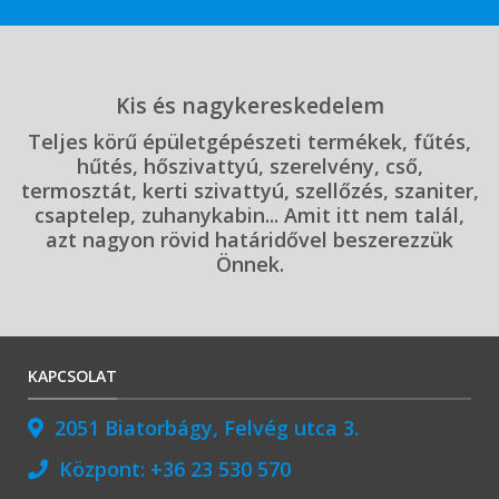
Kis és nagykereskedelem
Teljes körű épületgépészeti termékek, fűtés,
hűtés, hőszivattyú, szerelvény, cső,
termosztát, kerti szivattyú, szellőzés, szaniter,
csaptelep, zuhanykabin... Amit itt nem talál,
azt nagyon rövid határidővel beszerezzük
Önnek.
KAPCSOLAT
2051 Biatorbágy, Felvég utca 3.
Központ:
+36 23 530 570