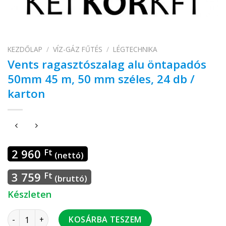
KEZDŐLAP
/
VÍZ-GÁZ FŰTÉS
/
LÉGTECHNIKA
Vents ragasztószalag alu öntapadós
50mm 45 m, 50 mm széles, 24 db /
karton
2 960
Ft
(nettó)
3 759
Ft
(bruttó)
Készleten
Vents ragasztószalag alu öntapadós 50mm 45 m, 50 mm szél
KOSÁRBA TESZEM