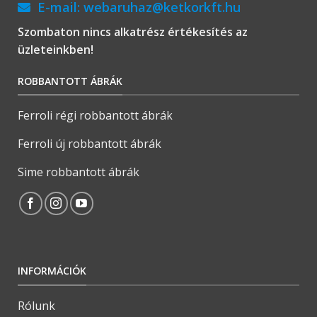
E-mail:
webaruhaz@ketkorkft.hu
Szombaton nincs alkatrész értékesítés az
üzleteinkben!
ROBBANTOTT ÁBRÁK
Ferroli régi robbantott ábrák
Ferroli új robbantott ábrák
Sime robbantott ábrák
INFORMÁCIÓK
Rólunk