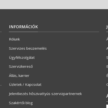
INFORMÁCIÓK
Rólunk
Á
Szervizes beüzemelés
A
Ügyfélszolgálat
S
Szervizkereső
E
Állás, karrier
Üzletek / Kapcsolat
G
Jelentkezés hőszivattyús szervizpartnernek
Szakértői blog