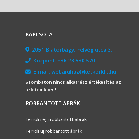
KAPCSOLAT
2051 Biatorbágy, Felvég utca 3.
Központ:
+36 23 530 570
E-mail:
webaruhaz@ketkorkft.hu
Szombaton nincs alkatrész értékesítés az
üzleteinkben!
ROBBANTOTT ÁBRÁK
Ferroli régi robbantott ábrák
Ferroli új robbantott ábrák