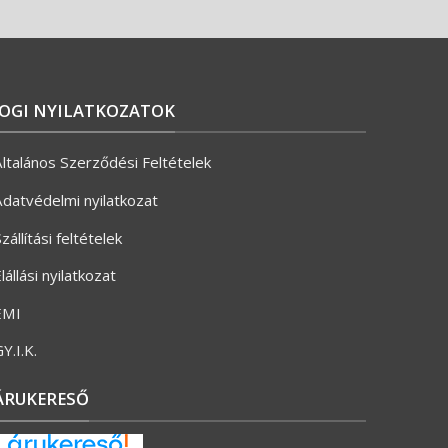
JOGI NYILATKOZATOK
ltalános Szerződési Feltételek
datvédelmi nyilatkozat
zállítási feltételek
lállási nyilatkozat
ÉMI
Y.I.K.
ÁRUKERESŐ