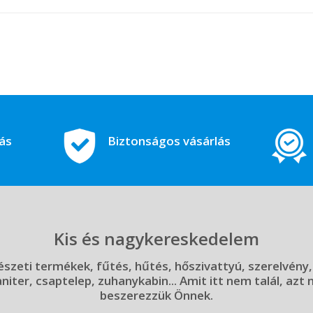
tás
Biztonságos vásárlás
Kis és nagykereskedelem
szeti termékek, fűtés, hűtés, hőszivattyú, szerelvény,
aniter, csaptelep, zuhanykabin... Amit itt nem talál, azt
beszerezzük Önnek.