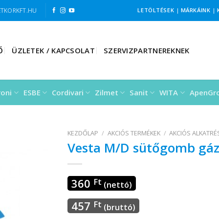
TKORKFT.HU
LETÖLTÉSEK
|
MÁRKÁINK
|
Ő
ÜZLETEK / KAPCSOLAT
SZERVIZPARTNEREKNEK
roni
ESBE
Cordivari
Zilmet
Sanit
WITA
ApenGr
KEZDŐLAP
/
AKCIÓS TERMÉKEK
/
AKCIÓS ALKATR
Vesta M/D sütőgomb gáz
360
Ft
(nettó)
457
Ft
(bruttó)