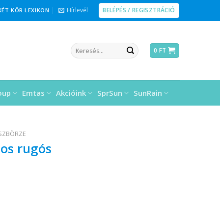
BELÉPÉS / REGISZTRÁCIÓ
Hírlevél
KÉT KÖR LEXIKON
Keresés
0
FT
a
következőre:
oup
Emtas
Akcióink
SprSun
SunRain
ÉSZBÖRZE
os rugós