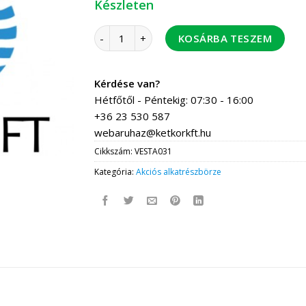
Készleten
Vesta M/D sütőgomb gázos rugós mennyiség
KOSÁRBA TESZEM
Kérdése van?
Hétfőtől - Péntekig: 07:30 - 16:00
+36 23 530 587
webaruhaz@ketkorkft.hu
Cikkszám:
VESTA031
Kategória:
Akciós alkatrészbörze