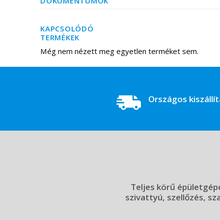
DOKUMENTUMOK
KAPCSOLÓDÓ
TERMÉKEK
Még nem nézett meg egyetlen terméket sem.
Országos kiszállí
Teljes körű épületgépé
szivattyú, szellőzés, sz