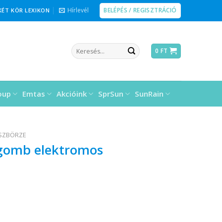
BELÉPÉS / REGISZTRÁCIÓ
Hírlevél
KÉT KÖR LEXIKON
Keresés
0
FT
a
következőre:
oup
Emtas
Akcióink
SprSun
SunRain
ÉSZBÖRZE
őgomb elektromos