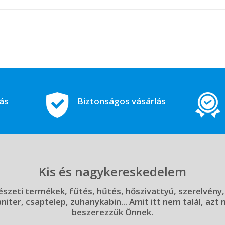
tás
Biztonságos vásárlás
Kis és nagykereskedelem
szeti termékek, fűtés, hűtés, hőszivattyú, szerelvény,
aniter, csaptelep, zuhanykabin... Amit itt nem talál, azt
beszerezzük Önnek.