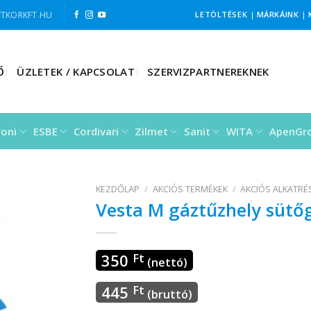
TKORKFT.HU
LETÖLTÉSEK
|
MÁRKÁINK
|
Ő
ÜZLETEK / KAPCSOLAT
SZERVIZPARTNEREKNEK
roni
ESBE
Cordivari
Zilmet
Sanit
WITA
ApenGr
KEZDŐLAP
/
AKCIÓS TERMÉKEK
/
AKCIÓS ALKATR
Vesta M gáztűzhely süt
350
Ft
(nettó)
445
Ft
(bruttó)