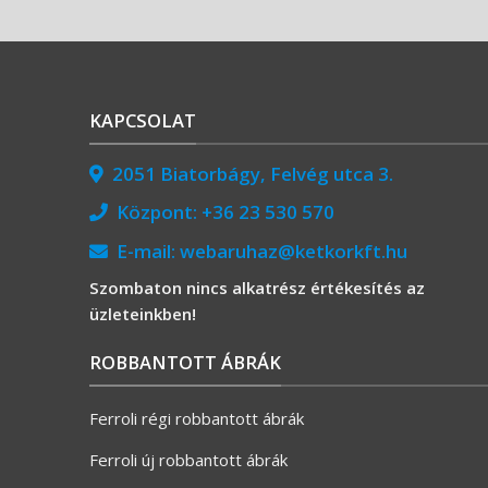
KAPCSOLAT
2051 Biatorbágy, Felvég utca 3.
Központ:
+36 23 530 570
E-mail:
webaruhaz@ketkorkft.hu
Szombaton nincs alkatrész értékesítés az
üzleteinkben!
ROBBANTOTT ÁBRÁK
Ferroli régi robbantott ábrák
Ferroli új robbantott ábrák