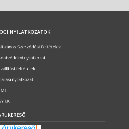
JOGI NYILATKOZATOK
ltalános Szerződési Feltételek
datvédelmi nyilatkozat
zállítási feltételek
lállási nyilatkozat
ÉMI
Y.I.K.
ÁRUKERESŐ