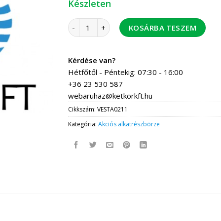
Készleten
Vesta M gáztűzhely sütőgomb elektromos m
KOSÁRBA TESZEM
Kérdése van?
Hétfőtől - Péntekig: 07:30 - 16:00
+36 23 530 587
webaruhaz@ketkorkft.hu
Cikkszám:
VESTA0211
Kategória:
Akciós alkatrészbörze