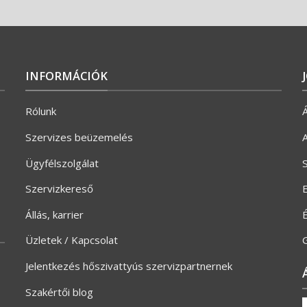
INFORMÁCIÓK
Rólunk
Á
Szervizes beüzemelés
A
Ügyfélszolgálat
S
Szervizkereső
E
Állás, karrier
Üzletek / Kapcsolat
G
Jelentkezés hőszivattyús szervizpartnernek
Szakértői blog