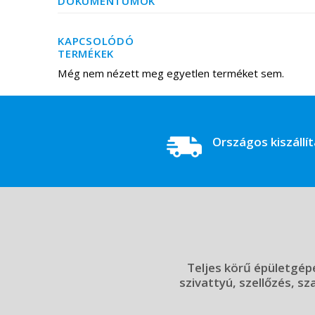
DOKUMENTUMOK
KAPCSOLÓDÓ
TERMÉKEK
Még nem nézett meg egyetlen terméket sem.
Országos kiszállí
Teljes körű épületgépé
szivattyú, szellőzés, sz