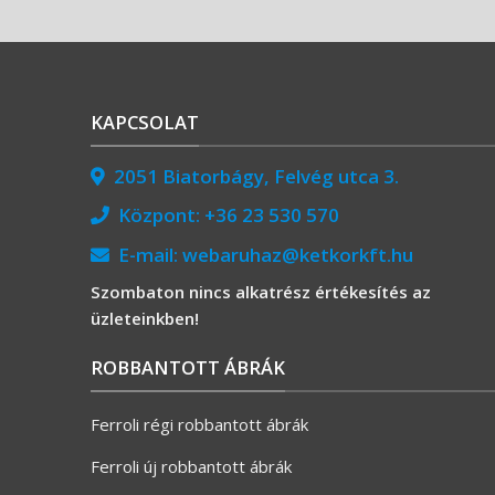
KAPCSOLAT
2051 Biatorbágy, Felvég utca 3.
Központ:
+36 23 530 570
E-mail:
webaruhaz@ketkorkft.hu
Szombaton nincs alkatrész értékesítés az
üzleteinkben!
ROBBANTOTT ÁBRÁK
Ferroli régi robbantott ábrák
Ferroli új robbantott ábrák