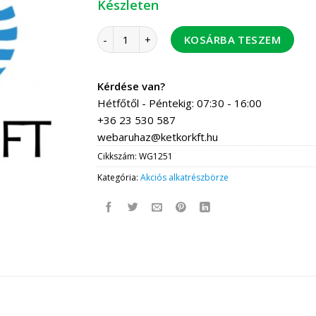
Készleten
WG-125 tömszelense rúd mennyiség
KOSÁRBA TESZEM
Kérdése van?
Hétfőtől - Péntekig: 07:30 - 16:00
+36 23 530 587
webaruhaz@ketkorkft.hu
Cikkszám:
WG1251
Kategória:
Akciós alkatrészbörze