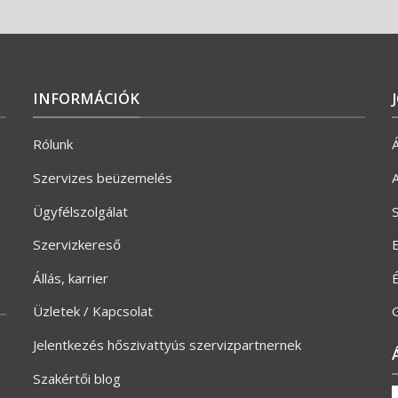
INFORMÁCIÓK
Rólunk
Á
Szervizes beüzemelés
A
Ügyfélszolgálat
S
Szervizkereső
E
Állás, karrier
Üzletek / Kapcsolat
G
Jelentkezés hőszivattyús szervizpartnernek
Szakértői blog