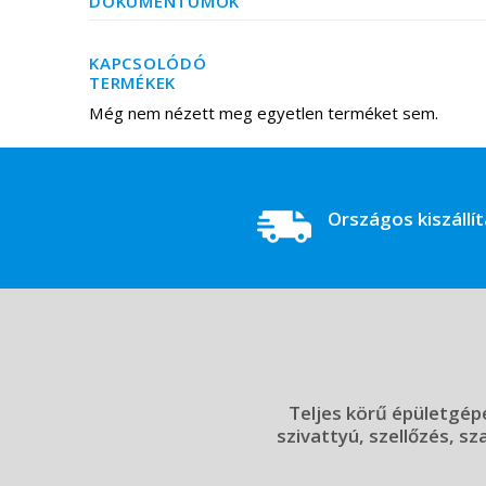
DOKUMENTUMOK
KAPCSOLÓDÓ
TERMÉKEK
Még nem nézett meg egyetlen terméket sem.
Országos kiszállí
Teljes körű épületgépé
szivattyú, szellőzés, sz