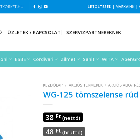
TKORKFT.HU
LETÖLTÉSEK
|
MÁRKÁINK
|
Ő
ÜZLETEK / KAPCSOLAT
SZERVIZPARTNEREKNEK
roni
ESBE
Cordivari
Zilmet
Sanit
WITA
ApenGr
KEZDŐLAP
/
AKCIÓS TERMÉKEK
/
AKCIÓS ALKATR
WG-125 tömszelense rúd
38
Ft
(nettó)
48
Ft
(bruttó)