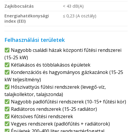
Zajkibocsátás
< 43 dB(A)
Energiahatékonysági
≤ 0,23 (A osztály)
index (EEI)
Felhasználási területek
Nagyobb családi házak központi fűtési rendszerei
(15-25 kW)
Kétlakásos és többlakásos épületek
Kondenzációs és hagyományos gázkazánok (15-25
kW teljesítmény)
Hőszivattyús fűtési rendszerek (levegő-víz,
talajkollektor, talajszonda)
Nagyobb padlófűtési rendszerek (10-15+ fűtési kör)
Radiátoros rendszerek (15-25 radiátor)
Kétcsöves fűtési rendszerek
Vegyes rendszerek (padlófűtés + radiátorok)
Épületek 200-400 liter rendszertérfogattal