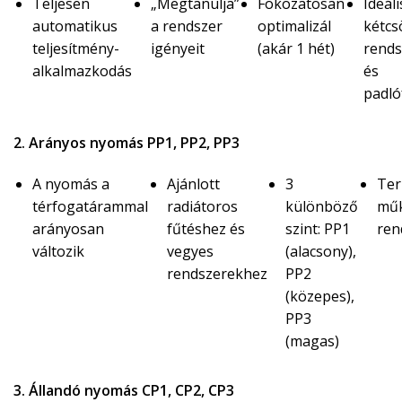
Teljesen
„Megtanulja”
Fokozatosan
Ideáli
automatikus
a rendszer
optimalizál
kétcs
teljesítmény-
igényeit
(akár 1 hét)
rend
alkalmazkodás
és
padló
2. Arányos nyomás PP1, PP2, PP3
A nyomás a
Ajánlott
3
Ter
térfogatárammal
radiátoros
különböző
mű
arányosan
fűtéshez és
szint: PP1
ren
változik
vegyes
(alacsony),
rendszerekhez
PP2
(közepes),
PP3
(magas)
3. Állandó nyomás CP1, CP2, CP3