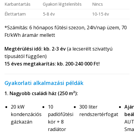
Karbantartás
Gyakori légtelenítés
Nincs
Élettartam
5-8 év
10-15 év
*Számítás: 6 hónapos fűtési szezon, 24h/nap üzem, 70
Ft/kWh áramár mellett
Megtérülési idő: kb. 2-3 év
(a lecserélt szivattyú
típusától függően)
15 éves megtakarítás: kb. 200-240 000 Ft!
Gyakorlati alkalmazási példák
1. Nagyobb családi ház (250 m²):
20 kW
10
300 liter
Ajá
kondenzációs
padlófűtési
rendszertérfogat
beál
gázkazán
kör + 8
AU
radiátor
Sma