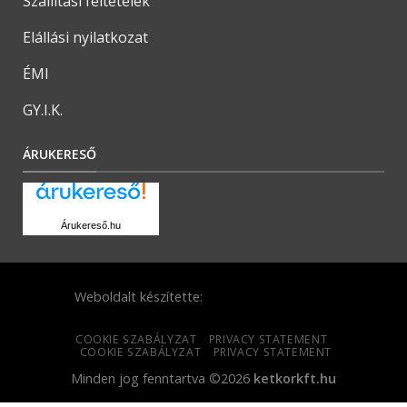
Szállítási feltételek
Elállási nyilatkozat
ÉMI
GY.I.K.
ÁRUKERESŐ
Árukereső.hu
Weboldalt készítette:
COOKIE SZABÁLYZAT
PRIVACY STATEMENT
COOKIE SZABÁLYZAT
PRIVACY STATEMENT
Minden jog fenntartva ©2026
ketkorkft.hu