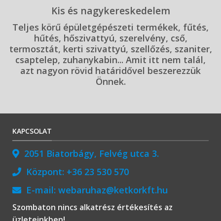
Kis és nagykereskedelem
Teljes körű épületgépészeti termékek, fűtés,
hűtés, hőszivattyú, szerelvény, cső,
termosztát, kerti szivattyú, szellőzés, szaniter,
csaptelep, zuhanykabin... Amit itt nem talál,
azt nagyon rövid határidővel beszerezzük
Önnek.
KAPCSOLAT
2051 Biatorbágy, Felvég utca 3.
Központ:
+36 23 530 570
E-mail:
webaruhaz@ketkorkft.hu
Szombaton nincs alkatrész értékesítés az
üzleteinkben!