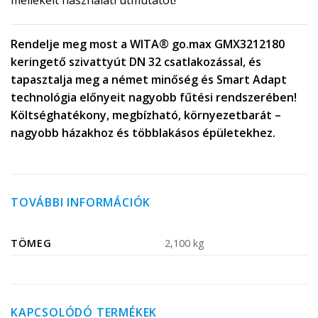
mellékelt használati útmutatót!
Rendelje meg most a WITA® go.max GMX3212180
keringető szivattyút DN 32 csatlakozással, és
tapasztalja meg a német minőség és Smart Adapt
technológia előnyeit nagyobb fűtési rendszerében!
Költséghatékony, megbízható, környezetbarát –
nagyobb házakhoz és többlakásos épületekhez.
TOVÁBBI INFORMÁCIÓK
TÖMEG
2,100 kg
KAPCSOLÓDÓ TERMÉKEK