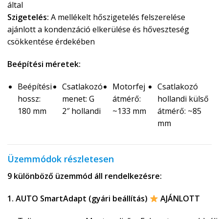
által
Szigetelés:
A mellékelt hőszigetelés felszerelése
ajánlott a kondenzáció elkerülése és hőveszteség
csökkentése érdekében
Beépítési méretek:
Beépítési
Csatlakozó
Motorfej
Csatlakozó
hossz:
menet: G
átmérő:
hollandi külső
180 mm
2″ hollandi
~133 mm
átmérő: ~85
mm
Üzemmódok részletesen
9 különböző üzemmód áll rendelkezésre:
1. AUTO SmartAdapt (gyári beállítás)
AJÁNLOTT