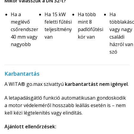
Mikor válasszuk a DN 32-t?
Ha a
Ha 15 kW
Ha több
Ha
meglévő
feletti fűtési
mint 8
többlakás
csőrendszer
teljesítmény
padlófűtési
vagy nagy
40 mm vagy
van
kör van
családi
nagyobb
házról van
szó
Karbantartás
A WITA® go.max szivattyú
karbantartást nem igényel
.
A letapadásgátló funkció automatikusan gondoskodik
a motor védeleméről hosszabb leállás esetén is – nem
kell kézi légtelenítés vagy elindítás.
Ajánlott ellenőrzések: