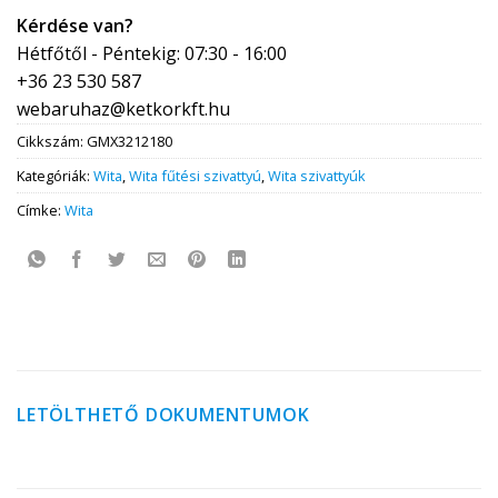
Kérdése van?
Hétfőtől - Péntekig: 07:30 - 16:00
+36 23 530 587
webaruhaz@ketkorkft.hu
Cikkszám:
GMX3212180
Kategóriák:
Wita
,
Wita fűtési szivattyú
,
Wita szivattyúk
Címke:
Wita
LETÖLTHETŐ DOKUMENTUMOK