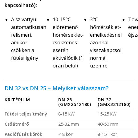
kapcsolható):
A szivattyú
10-15°C
3°C
Tov
automatikusan
előremenő
hőmérséklet-
ene
felismeri,
hőmérséklet-
emelkedésnél
éjs
amikor
csökkenés
azonnal
csökken a
esetén
visszakapcsol
fűtési igény
aktiválódik (1
normál
órán belül)
üzemre
DN 32 vs DN 25 – Melyiket válasszam?
KRITÉRIUM
DN 25
DN 32
(GMX2512180)
(GMX3212180)
Fűtési teljesítmény
8-15 kW
15-25 kW
Csőátmérő
25-32 mm
40-50 mm
Padlófűtés körök
< 8 kör
8-15+ kör