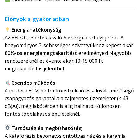
Előnyök a gyakorlatban
Energiahatékonyság
Az EEI ≤ 0,23 érték kiváló A energiaosztályt jelent. A
hagyományos 3-sebességes szivattyúkhoz képest akár
80%-os energiamegtakarítást
eredményez! Nagyobb
rendszereknél ez évente akár 10-15 000 Ft
megtakarítást is jelenthet.
Csendes működés
A modern ECM motor konstrukció és a kiváló minőségű
csapágyazás garantálja a zajmentes üzemeletet (< 43
dB(A)), még lakótérben is alig hallható. Különösen
fontos többlakásos épületeknél.
Tartósság és megbízhatóság
A kataforézis bevonatos öntöttvas ház és a kerámia