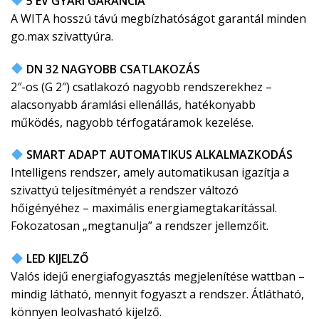
5 ÉV GYÁRI GARANCIA
A WITA hosszú távú megbízhatóságot garantál minden
go.max szivattyúra.
DN 32 NAGYOBB CSATLAKOZÁS
2″-os (G 2″) csatlakozó nagyobb rendszerekhez –
alacsonyabb áramlási ellenállás, hatékonyabb
működés, nagyobb térfogatáramok kezelése.
SMART ADAPT AUTOMATIKUS ALKALMAZKODÁS
Intelligens rendszer, amely automatikusan igazítja a
szivattyú teljesítményét a rendszer változó
hőigényéhez – maximális energiamegtakarítással.
Fokozatosan „megtanulja” a rendszer jellemzőit.
LED KIJELZŐ
Valós idejű energiafogyasztás megjelenítése wattban –
mindig látható, mennyit fogyaszt a rendszer. Átlátható,
könnyen leolvasható kijelző.