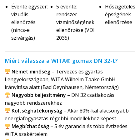
Évente egyszer:
5 évente:
Hőszigetelés
vizuális
rendszer
épségének
ellenőrzés
vízminőségének
ellenőrzése
(nincs-e
ellenőrzése (VDI
szivárgás)
2035)
Miért válassza a WITA® go.max DN 32-t?
Német minőség
– Tervezés és gyártás
Lengyelországban, WITA Wilhelm Taake GmbH
irányítása alatt (Bad Oeynhausen, Németország)
Nagyobb teljesítmény
– DN 32 csatlakozás
nagyobb rendszerekhez
Költséghatékonyság
– Akár 80%-kal alacsonyabb
energiafogyasztás régebbi modellekhez képest
Megbízhatóság
– 5 év garancia és több évtizedes
WITA szakértelem