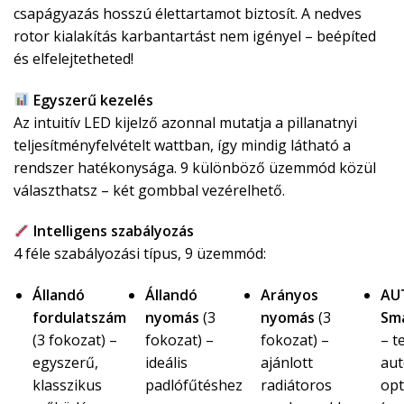
csapágyazás hosszú élettartamot biztosít. A nedves
rotor kialakítás karbantartást nem igényel – beépíted
és elfelejtetheted!
Egyszerű kezelés
Az intuitív LED kijelző azonnal mutatja a pillanatnyi
teljesítményfelvételt wattban, így mindig látható a
rendszer hatékonysága. 9 különböző üzemmód közül
választhatsz – két gombbal vezérelhető.
Intelligens szabályozás
4 féle szabályozási típus, 9 üzemmód:
Állandó
Állandó
Arányos
AU
fordulatszám
nyomás
(3
nyomás
(3
Sm
(3 fokozat) –
fokozat) –
fokozat) –
– t
egyszerű,
ideális
ajánlott
au
klasszikus
padlófűtéshez
radiátoros
opt