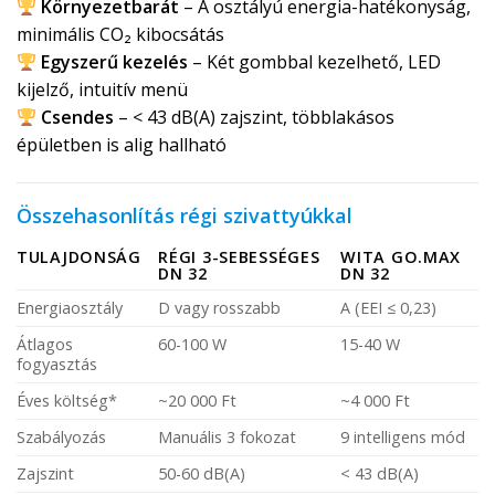
Környezetbarát
– A osztályú energia-hatékonyság,
minimális CO₂ kibocsátás
Egyszerű kezelés
– Két gombbal kezelhető, LED
kijelző, intuitív menü
Csendes
– < 43 dB(A) zajszint, többlakásos
épületben is alig hallható
Összehasonlítás régi szivattyúkkal
TULAJDONSÁG
RÉGI 3-SEBESSÉGES
WITA GO.MAX
DN 32
DN 32
Energiaosztály
D vagy rosszabb
A (EEI ≤ 0,23)
Átlagos
60-100 W
15-40 W
fogyasztás
Éves költség*
~20 000 Ft
~4 000 Ft
Szabályozás
Manuális 3 fokozat
9 intelligens mód
Zajszint
50-60 dB(A)
< 43 dB(A)