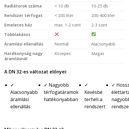
Radiátorok száma
< 10 db
10-25 db
Rendszer térfogat
< 200 liter
200-400 liter
Emeletes ház
max. 1-2 szint
2-3 szint
Többlakásos
Áramlási ellenállás
Normál
Alacsonyabb
Hatékonyság nagy
Közepes
Magas
áramlásnál
A DN 32-es változat előnyei:
✓
✓ Nagyobb
✓
✓ Hoss
Alacsonyabb
térfogatáramok
Kevésbé
élettar
áramlási
hatékonyabban
terheli a
nagyob
ellenállás
rendszert
rendsz