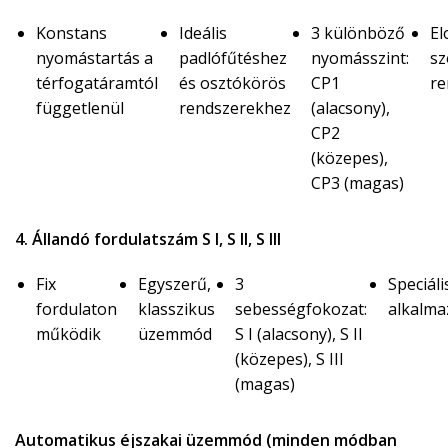
Konstans
Ideális
3 különböző
El
nyomástartás a
padlófűtéshez
nyomásszint:
sz
térfogatáramtól
és osztókörös
CP1
re
függetlenül
rendszerekhez
(alacsony),
CP2
(közepes),
CP3 (magas)
4. Állandó fordulatszám S I, S II, S III
Fix
Egyszerű,
3
Speciáli
fordulaton
klasszikus
sebességfokozat:
alkalm
működik
üzemmód
S I (alacsony), S II
(közepes), S III
(magas)
Automatikus éjszakai üzemmód (minden módban