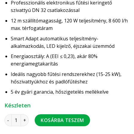
Professzionális elektronikus fűtési keringető
szivattyú DN 32 csatlakozással
12 m szállítómagasság, 120 W teljesítmény, 8 600 l/h
max. térfogatáram
Smart Adapt automatikus teljesítmény-
alkalmazkodás, LED kijelző, éjszakai üzemmód
Energiaosztály: A (EEI ≤ 0,23), akár 80%
energiamegtakarítás
Ideális nagyobb fűtési rendszerekhez (15-25 kW),
hőszivattyúkhoz és padlófűtéshez
5 év gyári garancia, hőszigetelés mellékelve
Készleten
Wita Go.max 32-120-180 fűtési szivattyú szigetelt hőszivat
KOSÁRBA TESZEM