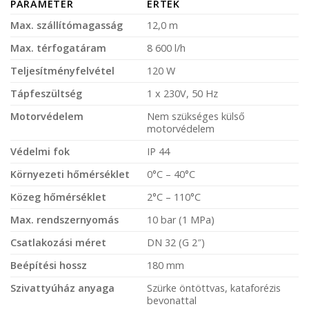
PARAMÉTER
ÉRTÉK
Max. szállítómagasság
12,0 m
Max. térfogatáram
8 600 l/h
Teljesítményfelvétel
120 W
Tápfeszültség
1 x 230V, 50 Hz
Motorvédelem
Nem szükséges külső
motorvédelem
Védelmi fok
IP 44
Környezeti hőmérséklet
0°C – 40°C
Közeg hőmérséklet
2°C – 110°C
Max. rendszernyomás
10 bar (1 MPa)
Csatlakozási méret
DN 32 (G 2″)
Beépítési hossz
180 mm
Szivattyúház anyaga
Szürke öntöttvas, kataforézis
bevonattal