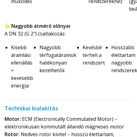
működés
rendszerekhez
(gy
beá
Nagyobb átmérő előnyei
A DN 32 (G 2″) csatlakozás:
Kisebb
Nagyobb
Kevésbé
Hosszabb
áramlási
térfogatáramok
terheli a
élettartam
ellenállás
hatékonyan
rendszert
nagyobb
=
kezelhetők
rendszere
kevesebb
energia
Technikai kialakítás
Motor:
ECM (Electronically Commutated Motor) –
elektronikusan kommutált állandó mágneses motor
Rotor:
Nedves rotor kivitel – hosszú élettartam,