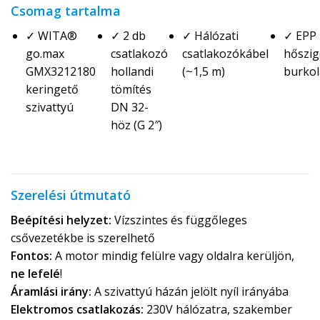
Csomag tartalma
✓ WITA®
✓ 2 db
✓ Hálózati
✓ EPP
go.max
csatlakozó
csatlakozókábel
hőszig
GMX3212180
hollandi
(~1,5 m)
burkol
keringető
tömítés
szivattyú
DN 32-
höz (G 2″)
Szerelési útmutató
Beépítési helyzet:
Vízszintes és függőleges
csővezetékbe is szerelhető
Fontos:
A motor mindig felülre vagy oldalra kerüljön,
ne lefelé
!
Áramlási irány:
A szivattyú házán jelölt nyíl irányába
Elektromos csatlakozás:
230V hálózatra, szakember