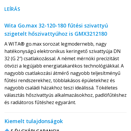
LEÍRÁS
Wita Go.max 32-120-180 fűtési szivattyú
szigetelt hőszivattyúhoz is GMX3212180
A WITA® go.max sorozat legmodernebb, nagy
hatékonyságú elektronikus keringető szivattyúja DN
32 (G 2″) csatlakozással. A német mérnöki precizitást
ötvözi a legújabb energiatakarékos technológiákkal. A
nagyobb csatlakozási átmérő nagyobb teljesítményű
fűtési rendszerekhez, többlakásos épületekhez és
nagyobb családi házakhoz teszi ideálissá. Tökéletes
választás hőszivattyús alkalmazásokhoz, padlófűtéshez
és radiátoros fűtéshez egyaránt.
Kiemelt tulajdonságok