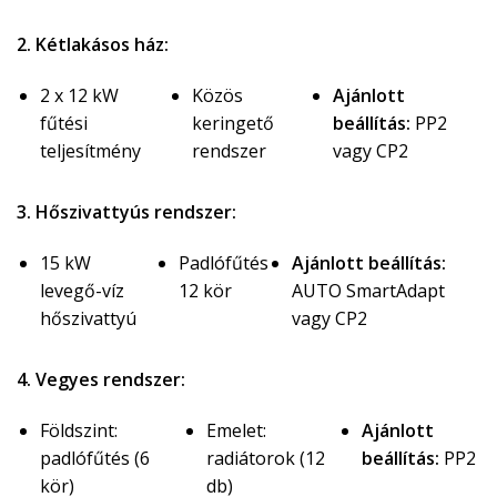
2. Kétlakásos ház:
2 x 12 kW
Közös
Ajánlott
fűtési
keringető
beállítás:
PP2
teljesítmény
rendszer
vagy CP2
3. Hőszivattyús rendszer:
15 kW
Padlófűtés
Ajánlott beállítás:
levegő-víz
12 kör
AUTO SmartAdapt
hőszivattyú
vagy CP2
4. Vegyes rendszer:
Földszint:
Emelet:
Ajánlott
padlófűtés (6
radiátorok (12
beállítás:
PP2
kör)
db)