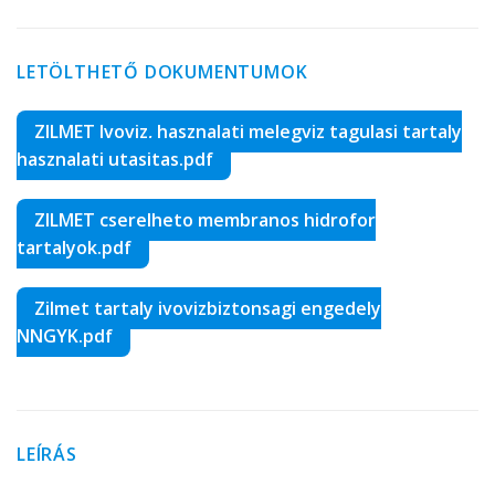
LETÖLTHETŐ DOKUMENTUMOK
ZILMET Ivoviz, hasznalati melegviz tagulasi tartaly
hasznalati utasitas.pdf
ZILMET cserelheto membranos hidrofor
tartalyok.pdf
Zilmet tartaly ivovizbiztonsagi engedely
NNGYK.pdf
LEÍRÁS