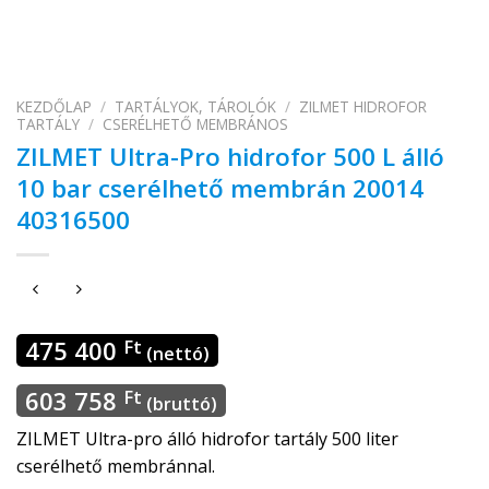
KEZDŐLAP
/
TARTÁLYOK, TÁROLÓK
/
ZILMET HIDROFOR
TARTÁLY
/
CSERÉLHETŐ MEMBRÁNOS
ZILMET Ultra-Pro hidrofor 500 L álló
10 bar cserélhető membrán 20014
40316500
475 400
Ft
(nettó)
603 758
Ft
(bruttó)
ZILMET Ultra-pro álló hidrofor tartály 500 liter
cserélhető membránnal.