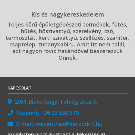
Kis és nagykereskedelem
Teljes körű épületgépészeti termékek, fűtés,
hűtés, hőszivattyú, szerelvény, cső,
termosztát, kerti szivattyú, szellőzés, szaniter,
csaptelep, zuhanykabin... Amit itt nem talál,
azt nagyon rövid határidővel beszerezzük
Önnek.
KAPCSOLAT
2051 Biatorbágy, Felvég utca 3.
Központ:
+36 23 530 570
E-mail:
webaruhaz@ketkorkft.hu
Szombaton nincs alkatrész értékesítés az