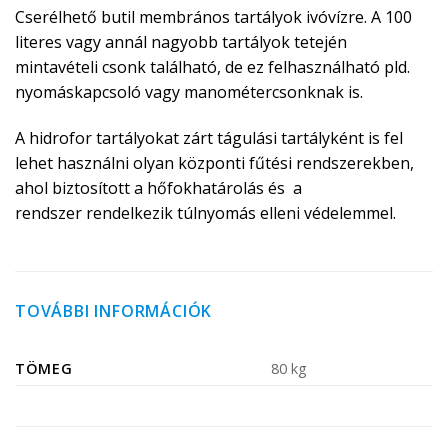
Cserélhető butil membrános tartályok ivóvízre. A 100
literes vagy annál nagyobb tartályok tetején
mintavételi csonk található, de ez felhasználható pld.
nyomáskapcsoló vagy manométercsonknak is.
A hidrofor tartályokat zárt tágulási tartályként is fel
lehet használni olyan központi fűtési rendszerekben,
ahol biztosított a hőfokhatárolás és a
rendszer rendelkezik túlnyomás elleni védelemmel.
TOVÁBBI INFORMÁCIÓK
TÖMEG
80 kg