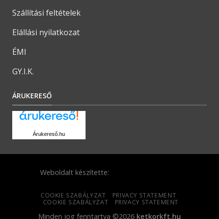
Szállítási feltételek
Elállási nyilatkozat
ÉMI
GY.I.K.
ÁRUKERESŐ
Árukereső.hu
Weboldalt készítette:
COOKIE SZABÁLYZAT
PRIVACY STATEMENT
COOKIE SZABÁLYZAT
PRIVACY STATEMENT
Minden jog fenntartva ©2026
ketkorkft.hu