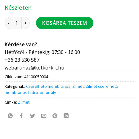
Készleten
ZILMET Ultra-Pro hidrofor 500 L álló 10 bar cserélhető mem
KOSÁRBA TESZEM
Kérdése van?
Hétfőtől - Péntekig: 07:30 - 16:00
+36 23 530 587
webaruhaz@ketkorkft.hu
Cikkszám:
41100050004
Kategóriák:
Cserélhető membrános
,
Zilmet
,
Zilmet cserélhető
membrános hidrofor tartály
Címke:
Zilmet