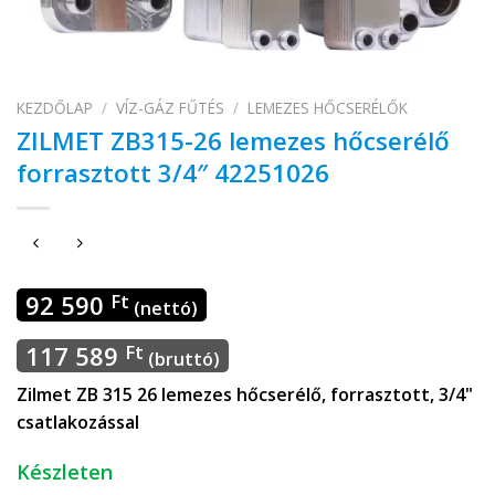
KEZDŐLAP
/
VÍZ-GÁZ FŰTÉS
/
LEMEZES HŐCSERÉLŐK
ZILMET ZB315-26 lemezes hőcserélő
forrasztott 3/4″ 42251026
92 590
Ft
(nettó)
117 589
Ft
(bruttó)
Zilmet ZB 315 26 lemezes hőcserélő, forrasztott, 3/4"
csatlakozással
Készleten