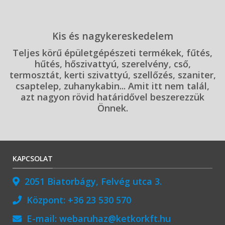
Kis és nagykereskedelem
Teljes körű épületgépészeti termékek, fűtés,
hűtés, hőszivattyú, szerelvény, cső,
termosztát, kerti szivattyú, szellőzés, szaniter,
csaptelep, zuhanykabin... Amit itt nem talál,
azt nagyon rövid határidővel beszerezzük
Önnek.
KAPCSOLAT
2051 Biatorbágy, Felvég utca 3.
Központ:
+36 23 530 570
E-mail:
webaruhaz@ketkorkft.hu