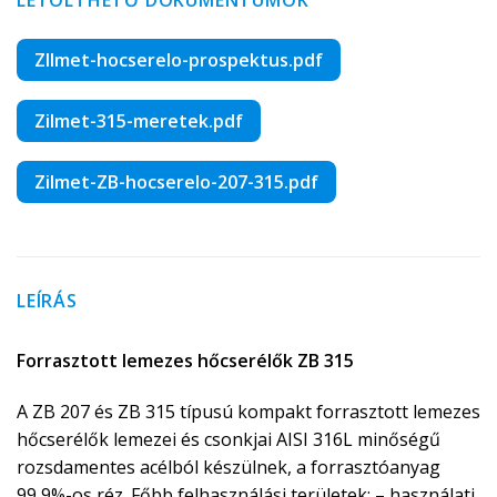
LETÖLTHETŐ DOKUMENTUMOK
ZIlmet-hocserelo-prospektus.pdf
Zilmet-315-meretek.pdf
Zilmet-ZB-hocserelo-207-315.pdf
LEÍRÁS
Forrasztott lemezes hőcserélők ZB
315
A ZB 207 és ZB 315 típusú kompakt forrasztott lemezes
hőcserélők lemezei és csonkjai AISI 316L minőségű
rozsdamentes acélból készülnek, a forrasztóanyag
99,9%-os réz. Főbb felhasználási területek: – használati