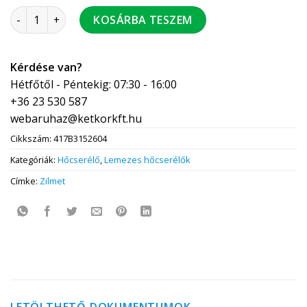
ZILMET ZB315-26 lemezes hőcserélő forrasztott 3/4" 42251
KOSÁRBA TESZEM
Kérdése van?
Hétfőtől - Péntekig: 07:30 - 16:00
+36 23 530 587
webaruhaz@ketkorkft.hu
Cikkszám:
417B3152604
Kategóriák:
Hőcserélő
,
Lemezes hőcserélők
Címke:
Zilmet