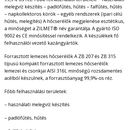
melegvíz készítés – padlófűtés, hűtés – falfűtés, hűtés
– napkollektoros körök – egyéb rendszerek (ipari célú
hűtés, melegítés) A hőcserélők megjelenése esztétikus,
a minőséget a ZILMET® név garantálja. A gyártó ISO
9002 és CE minősítéssel rendelkezik. A készülékek fő
felhasználói vezető kazángyártók.
Forrasztott lemezes hőcserélők A ZB 207 és ZB 315
típusú kompakt forrasztott lemezes hőcserélők
lemezei és csonkjai AISI 316L minőségű rozsdamentes
acélból készülnek, a forrasztóanyag 99,9%-os réz.
Főbb felhasználási területek:
– használati melegvíz készítés
– padlófűtés, hűtés