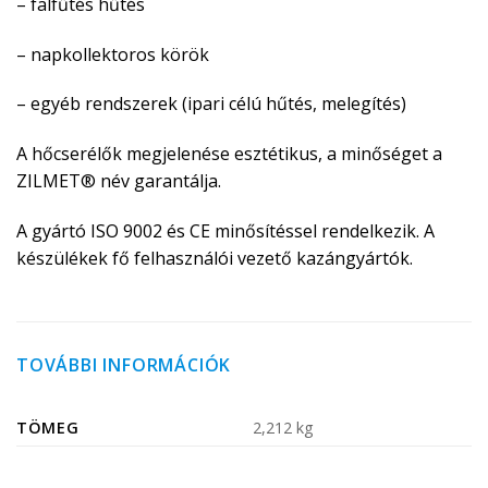
– falfűtés hűtés
– napkollektoros körök
– egyéb rendszerek (ipari célú hűtés, melegítés)
A hőcserélők megjelenése esztétikus, a minőséget a
ZILMET® név garantálja.
A gyártó ISO 9002 és CE minősítéssel rendelkezik. A
készülékek fő felhasználói vezető kazángyártók.
TOVÁBBI INFORMÁCIÓK
TÖMEG
2,212 kg