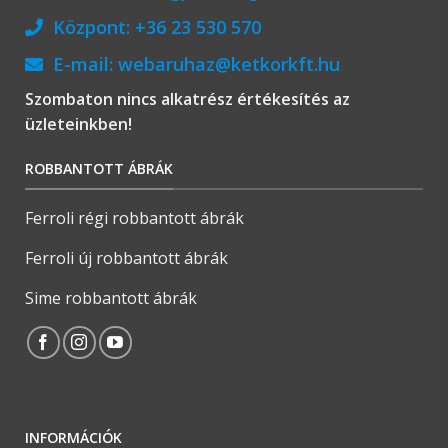
Központ:
+36 23 530 570
E-mail:
webaruhaz@ketkorkft.hu
Szombaton nincs alkatrész értékesítés az
üzleteinkben!
ROBBANTOTT ÁBRÁK
Ferroli régi robbantott ábrák
Ferroli új robbantott ábrák
Sime robbantott ábrák
INFORMÁCIÓK