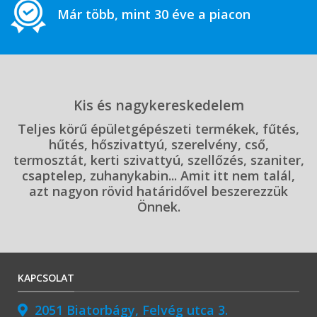
Már több, mint 30 éve a piacon
Kis és nagykereskedelem
Teljes körű épületgépészeti termékek, fűtés,
hűtés, hőszivattyú, szerelvény, cső,
termosztát, kerti szivattyú, szellőzés, szaniter,
csaptelep, zuhanykabin... Amit itt nem talál,
azt nagyon rövid határidővel beszerezzük
Önnek.
KAPCSOLAT
2051 Biatorbágy, Felvég utca 3.