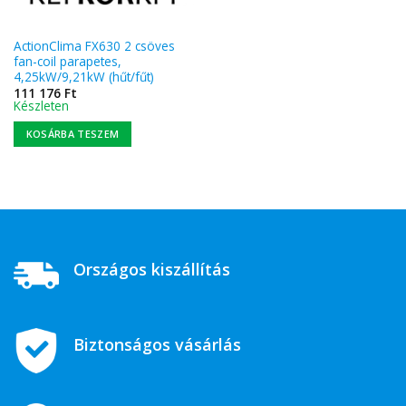
ActionClima FX630 2 csöves
fan-coil parapetes,
4,25kW/9,21kW (hűt/fűt)
111 176
Ft
Készleten
KOSÁRBA TESZEM
Országos kiszállítás
Biztonságos vásárlás