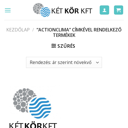
Skip
to
content
KEZDŐLAP
/
“ACTIONCLIMA” CÍMKÉVEL RENDELKEZŐ
TERMÉKEK
SZŰRÉS