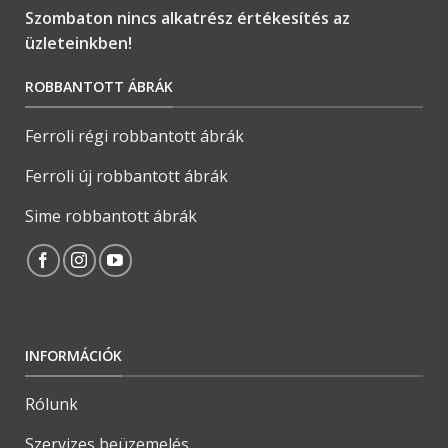
Szombaton nincs alkatrész értékesítés az
üzleteinkben!
ROBBANTOTT ÁBRÁK
Ferroli régi robbantott ábrák
Ferroli új robbantott ábrák
Sime robbantott ábrák
INFORMÁCIÓK
Rólunk
Szervizes beüzemelés