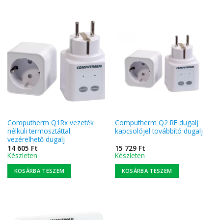
Computherm Q1Rx vezeték
Computherm Q2 RF dugalj
nélküli termosztáttal
kapcsolójel továbbító dugalj
vezérelhető dugalj
14 605
Ft
15 729
Ft
Készleten
Készleten
KOSÁRBA TESZEM
KOSÁRBA TESZEM