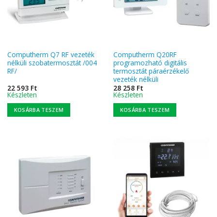
Computherm Q7 RF vezeték
Computherm Q20RF
nélküli szobatermosztát /004
programozható digitális
RF/
termosztát páraérzékelő
vezeték nélküli
22 593
Ft
28 258
Ft
Készleten
Készleten
KOSÁRBA TESZEM
KOSÁRBA TESZEM