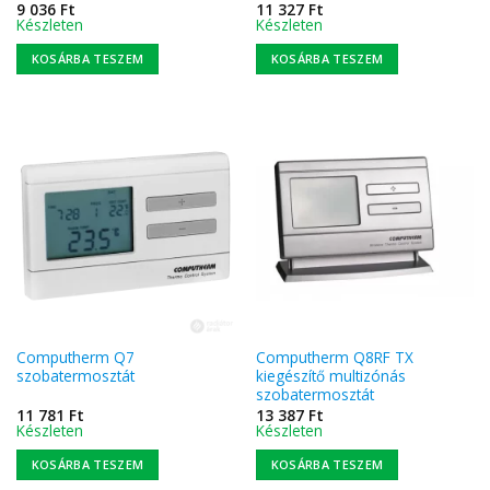
9 036
Ft
11 327
Ft
Készleten
Készleten
KOSÁRBA TESZEM
KOSÁRBA TESZEM
Computherm Q7
Computherm Q8RF TX
szobatermosztát
kiegészítő multizónás
szobatermosztát
11 781
Ft
13 387
Ft
Készleten
Készleten
KOSÁRBA TESZEM
KOSÁRBA TESZEM