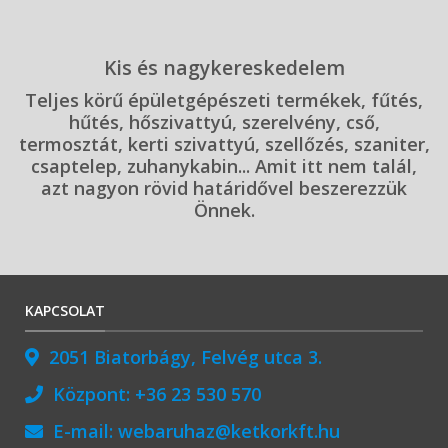
Kis és nagykereskedelem
Teljes körű épületgépészeti termékek, fűtés,
hűtés, hőszivattyú, szerelvény, cső,
termosztát, kerti szivattyú, szellőzés, szaniter,
csaptelep, zuhanykabin... Amit itt nem talál,
azt nagyon rövid határidővel beszerezzük
Önnek.
KAPCSOLAT
2051 Biatorbágy, Felvég utca 3.
Központ:
+36 23 530 570
E-mail:
webaruhaz@ketkorkft.hu