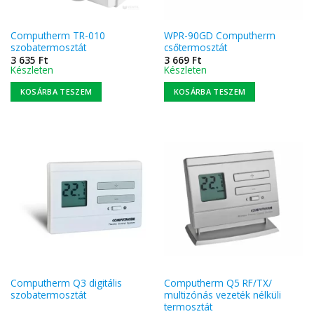
Computherm TR-010
WPR-90GD Computherm
szobatermosztát
csőtermosztát
3 635
Ft
3 669
Ft
Készleten
Készleten
KOSÁRBA TESZEM
KOSÁRBA TESZEM
Computherm Q3 digitális
Computherm Q5 RF/TX/
szobatermosztát
multizónás vezeték nélküli
termosztát