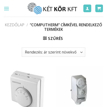
Skip
to
content
KEZDŐLAP
/
“COMPUTHERM” CÍMKÉVEL RENDELKEZŐ
TERMÉKEK
SZŰRÉS