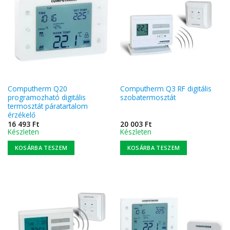
Computherm Q20
Computherm Q3 RF digitális
programozható digitális
szobatermosztát
termosztát páratartalom
érzékelő
16 493
Ft
20 003
Ft
Készleten
Készleten
KOSÁRBA TESZEM
KOSÁRBA TESZEM