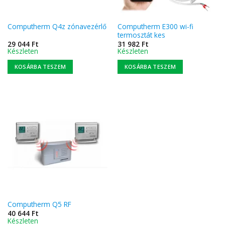
Computherm E300 wi-fi
Computherm Q4z zónavezérlő
termosztát kes
29 044
Ft
31 982
Ft
Készleten
Készleten
KOSÁRBA TESZEM
KOSÁRBA TESZEM
Computherm Q5 RF
40 644
Ft
Készleten