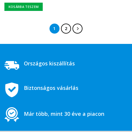
KOSÁRBA TESZEM
1
2
Országos kiszállítás
Biztonságos vásárlás
Már több, mint 30 éve a piacon