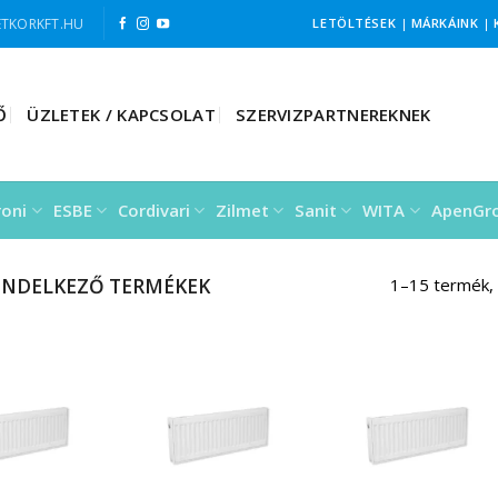
TKORKFT.HU
LETÖLTÉSEK
|
MÁRKÁINK
|
Ő
ÜZLETEK / KAPCSOLAT
SZERVIZPARTNEREKNEK
roni
ESBE
Cordivari
Zilmet
Sanit
WITA
ApenGr
RENDELKEZŐ TERMÉKEK
1–15 termék,