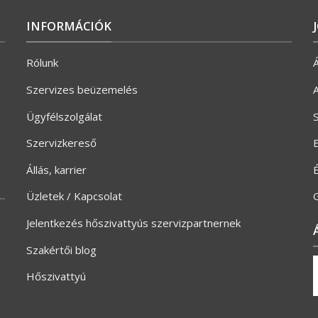
INFORMÁCIÓK
Rólunk
Á
Szervizes beüzemelés
A
Ügyfélszolgálat
S
Szervizkereső
E
Állás, karrier
Üzletek / Kapcsolat
G
Jelentkezés hőszivattyús szervizpartnernek
Szakértői blog
Hőszivattyú