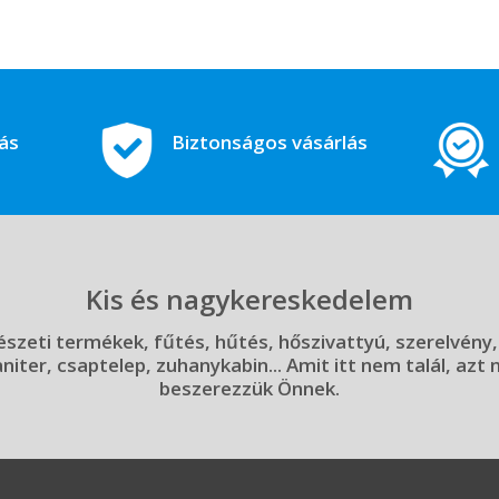
tás
Biztonságos vásárlás
Kis és nagykereskedelem
szeti termékek, fűtés, hűtés, hőszivattyú, szerelvény,
aniter, csaptelep, zuhanykabin... Amit itt nem talál, azt
beszerezzük Önnek.