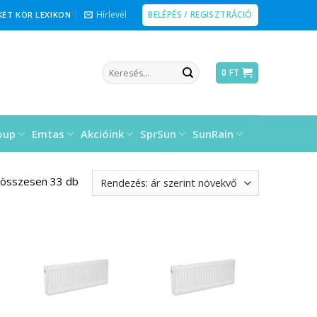
BELÉPÉS / REGISZTRÁCIÓ
Hírlevél
KÉT KÖR LEXIKON
Keresés
0
FT
a
következőre:
oup
Emtas
Akcióink
SprSun
SunRain
 összesen 33 db