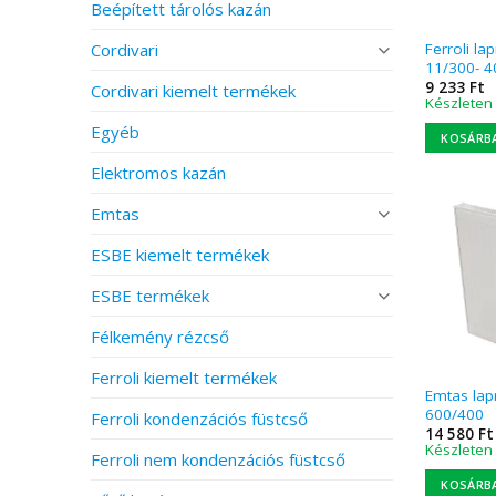
Beépített tárolós kazán
Cordivari
Ferroli la
11/300- 4
9 233
Ft
Cordivari kiemelt termékek
Készleten
Egyéb
KOSÁRB
Elektromos kazán
Emtas
ESBE kiemelt termékek
ESBE termékek
Félkemény rézcső
Ferroli kiemelt termékek
Emtas lap
600/400
Ferroli kondenzációs füstcső
14 580
Ft
Készleten
Ferroli nem kondenzációs füstcső
KOSÁRB