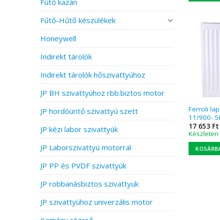
Fűtő kazán
Fűtő-Hűtő készülékek
Honeywell
Indirekt tárolók
Indirekt tárolók hőszivattyúhoz
JP BH szivattyúhoz rbb.biztos motor
Ferroli la
JP hordóüritő szivattyú szett
11/900- 5
17 653
Ft
JP kézi labor szivattyúk
Készleten
JP Laborszivattyú motorral
KOSÁRB
JP PP és PVDF szivattyúk
JP robbanásbiztos szivattyuk
JP szivattyúhoz univerzális motor
Kemény rézcső