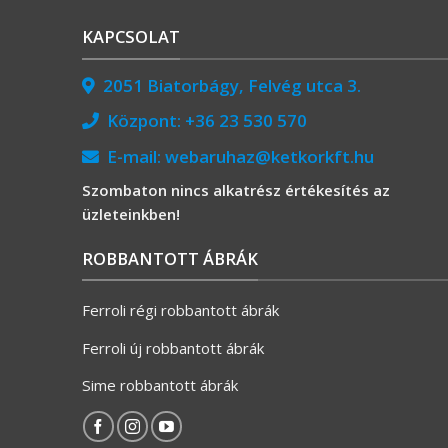
KAPCSOLAT
2051 Biatorbágy, Felvég utca 3.
Központ:
+36 23 530 570
E-mail:
webaruhaz@ketkorkft.hu
Szombaton nincs alkatrész értékesítés az
üzleteinkben!
ROBBANTOTT ÁBRÁK
Ferroli régi robbantott ábrák
Ferroli új robbantott ábrák
Sime robbantott ábrák