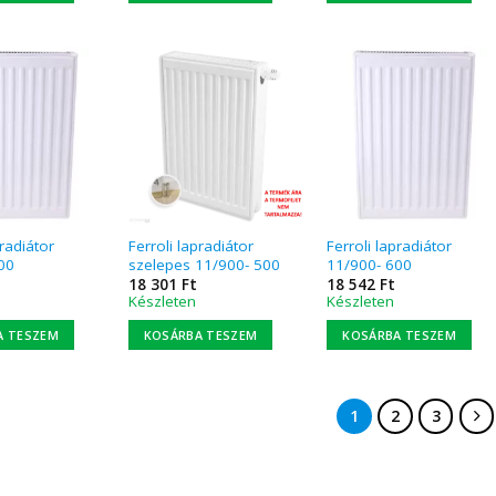
pradiátor
Ferroli lapradiátor
Ferroli lapradiátor
00
szelepes 11/900- 500
11/900- 600
18 301
Ft
18 542
Ft
Készleten
Készleten
A TESZEM
KOSÁRBA TESZEM
KOSÁRBA TESZEM
1
2
3