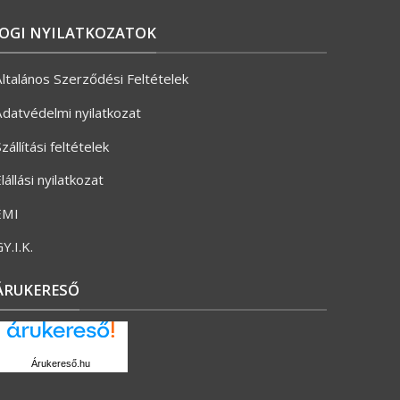
JOGI NYILATKOZATOK
ltalános Szerződési Feltételek
datvédelmi nyilatkozat
zállítási feltételek
lállási nyilatkozat
ÉMI
Y.I.K.
ÁRUKERESŐ
Árukereső.hu