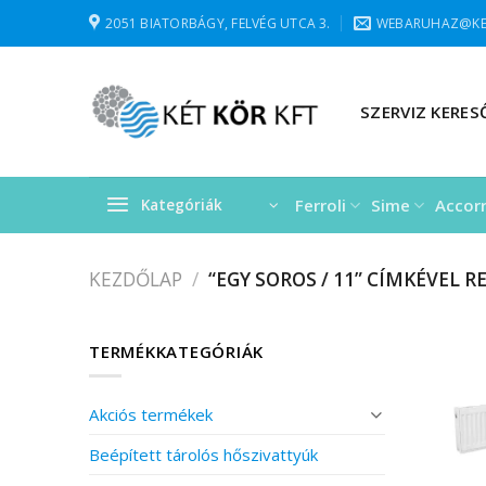
Skip
2051 BIATORBÁGY, FELVÉG UTCA 3.
WEBARUHAZ@KE
to
content
SZERVIZ KERES
Ferroli
Sime
Accor
Kategóriák
KEZDŐLAP
/
“EGY SOROS / 11” CÍMKÉVEL 
TERMÉKKATEGÓRIÁK
Akciós termékek
Beépített tárolós hőszivattyúk