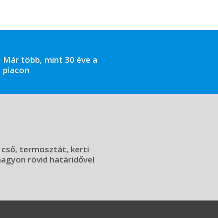
Már több, mint 30 éve a
piacon
 cső, termosztát, kerti
 nagyon rövid határidővel