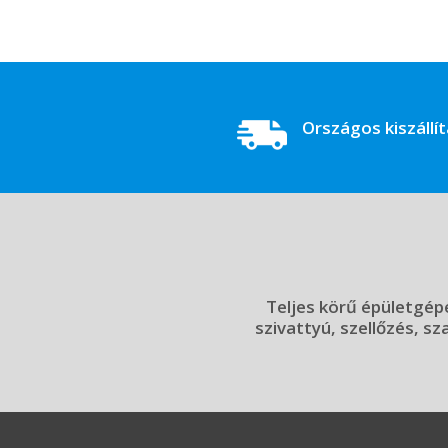
Országos kiszállí
Teljes körű épületgépé
szivattyú, szellőzés, sz