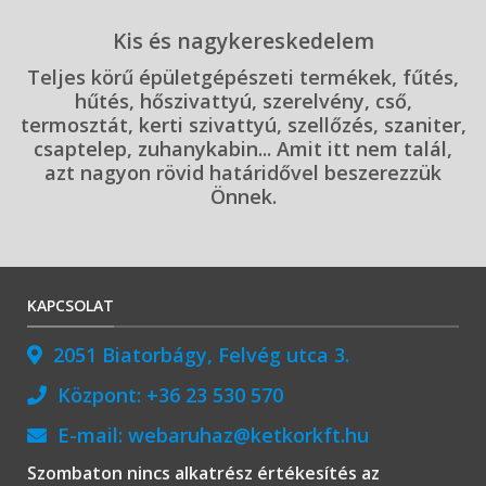
Kis és nagykereskedelem
Teljes körű épületgépészeti termékek, fűtés,
hűtés, hőszivattyú, szerelvény, cső,
termosztát, kerti szivattyú, szellőzés, szaniter,
csaptelep, zuhanykabin... Amit itt nem talál,
azt nagyon rövid határidővel beszerezzük
Önnek.
KAPCSOLAT
2051 Biatorbágy, Felvég utca 3.
Központ:
+36 23 530 570
E-mail:
webaruhaz@ketkorkft.hu
Szombaton nincs alkatrész értékesítés az