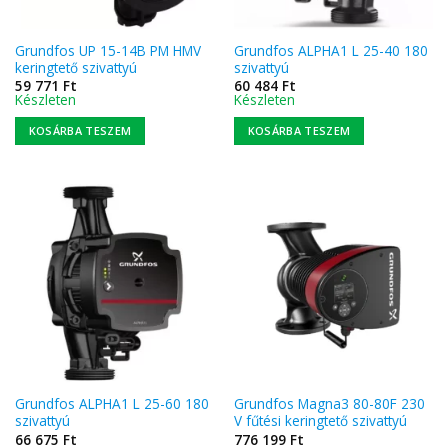
Grundfos UP 15-14B PM HMV
Grundfos ALPHA1 L 25-40 180
keringtető szivattyú
szivattyú
59 771
Ft
60 484
Ft
Készleten
Készleten
KOSÁRBA TESZEM
KOSÁRBA TESZEM
Grundfos ALPHA1 L 25-60 180
Grundfos Magna3 80-80F 230
szivattyú
V fűtési keringtető szivattyú
66 675
Ft
776 199
Ft