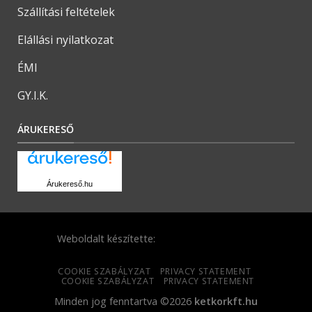
Szállítási feltételek
Elállási nyilatkozat
ÉMI
GY.I.K.
ÁRUKERESŐ
Árukereső.hu
Weboldalt készítette:
COOKIE SZABÁLYZAT
PRIVACY STATEMENT
COOKIE SZABÁLYZAT
PRIVACY STATEMENT
Minden jog fenntartva ©2026
ketkorkft.hu