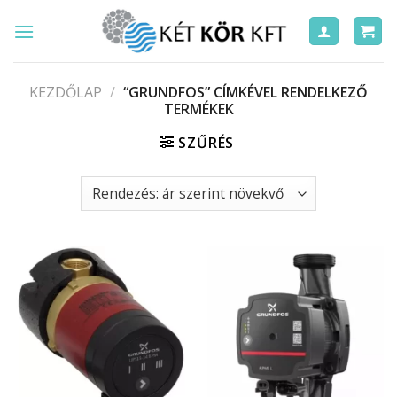
Skip
to
content
KEZDŐLAP
/
“GRUNDFOS” CÍMKÉVEL RENDELKEZŐ
TERMÉKEK
SZŰRÉS