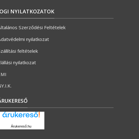
JOGI NYILATKOZATOK
ltalános Szerződési Feltételek
datvédelmi nyilatkozat
zállítási feltételek
lállási nyilatkozat
ÉMI
Y.I.K.
ÁRUKERESŐ
Árukereső.hu