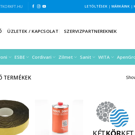
TKORKFT.HU
LETÖLTÉSEK
|
MÁRKÁINK
|
Ő
ÜZLETEK / KAPCSOLAT
SZERVIZPARTNEREKNEK
roni
ESBE
Cordivari
Zilmet
Sanit
WITA
ApenGr
Ő TERMÉKEK
Show