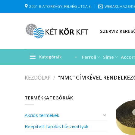
Skip
2051 BIATORBÁGY, FELVÉG UTCA 3.
WEBARUHAZ@KE
to
content
SZERVIZ KERES
Ferroli
Sime
Accor
Kategóriák
KEZDŐLAP
/
“NMC” CÍMKÉVEL RENDELKEZ
TERMÉKKATEGÓRIÁK
Akciós termékek
Beépített tárolós hőszivattyúk