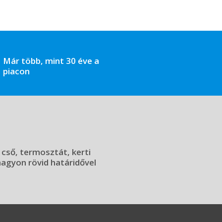
Már több, mint 30 éve a
piacon
 cső, termosztát, kerti
 nagyon rövid határidővel