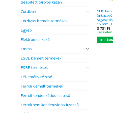
Beépített tárolós kazán
Cordivari
NMC Insul 
öntapadó
ragasztós
Cordivari kiemelt termékek
15 mm (1
3 731
Ft
Egyéb
Készleten
Elektromos kazán
KOSÁRB
Emtas
ESBE kiemelt termékek
ESBE termékek
Félkemény rézcső
Ferroli kiemelt termékek
Ferroli kondenzációs füstcső
Ferroli nem kondenzációs füstcső