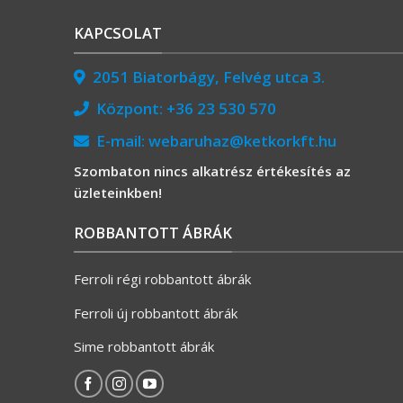
KAPCSOLAT
2051 Biatorbágy, Felvég utca 3.
Központ:
+36 23 530 570
E-mail:
webaruhaz@ketkorkft.hu
Szombaton nincs alkatrész értékesítés az
üzleteinkben!
ROBBANTOTT ÁBRÁK
Ferroli régi robbantott ábrák
Ferroli új robbantott ábrák
Sime robbantott ábrák