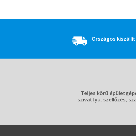
Országos kiszállí
Teljes körű épületgépé
szivattyú, szellőzés, sz