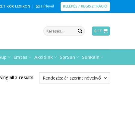
BELÉPÉS / REGISZTRÁCIÓ
Hírlevél
KÉT KÖR LEXIKON
Keresés
0
FT
a
következőre:
oup
Emtas
Akcióink
SprSun
SunRain
ing all 3 results