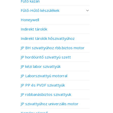
Fűtő kazán
Fűtő-Hűtő készülékek
Honeywell
Indirekt tárolók
Indirekt tárolók hőszivattyúhoz
JP BH szivattyúhoz rbb.biztos motor
JP hordóüritő szivattyú szett
JP kézi labor szivattyúk
JP Laborszivattyú motorral
JP PP és PVDF szivattyúk
JP robbanásbiztos szivattyuk
JP szivattyúhoz univerzális motor
Kemény rézcső