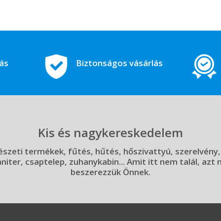
tás
Biztonságos vásárlás
Kis és nagykereskedelem
szeti termékek, fűtés, hűtés, hőszivattyú, szerelvény,
aniter, csaptelep, zuhanykabin... Amit itt nem talál, azt
beszerezzük Önnek.