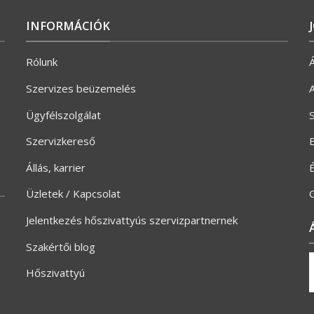
INFORMÁCIÓK
Rólunk
Á
Szervizes beüzemelés
A
Ügyfélszolgálat
S
Szervizkereső
E
Állás, karrier
Üzletek / Kapcsolat
G
Jelentkezés hőszivattyús szervizpartnernek
Szakértői blog
Hőszivattyú