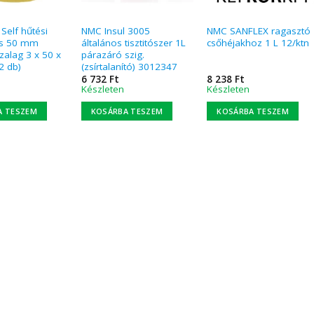
Self hűtési
NMC Insul 3005
NMC SANFLEX ragasztó
s 50 mm
általános tisztitószer 1L
csőhéjakhoz 1 L 12/ktn
zalag 3 x 50 x
párazáró szig.
2 db)
(zsírtalanító) 3012347
6 732
Ft
8 238
Ft
Készleten
Készleten
A TESZEM
KOSÁRBA TESZEM
KOSÁRBA TESZEM