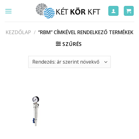
Skip
to
content
KEZDŐLAP
/
“RBM” CÍMKÉVEL RENDELKEZŐ TERMÉKEK
SZŰRÉS