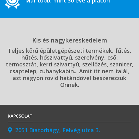
Már több, mint 30 éve a piacon
Kis és nagykereskedelem
Teljes körű épületgépészeti termékek, fűtés,
hűtés, hőszivattyú, szerelvény, cső,
termosztát, kerti szivattyú, szellőzés, szaniter,
csaptelep, zuhanykabin... Amit itt nem talál,
azt nagyon rövid határidővel beszerezzük
Önnek.
KAPCSOLAT
2051 Biatorbágy, Felvég utca 3.