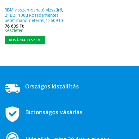
RBM visszamosható vízszűrő,
2″ BB, 100µ Rozsdamentes
betét,manométerrel,1260910
76 609
Ft
Készleten
KOSÁRBA TESZEM
Országos kiszállítás
Biztonságos vásárlás