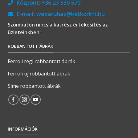
Központ:
+36 23 530 570
E-mail:
webaruhaz@ketkorkft.hu
Szombaton nincs alkatrész értékesítés az
üzleteinkben!
ROBBANTOTT ÁBRÁK
Ferroli régi robbantott ábrák
Ferroli új robbantott ábrák
Sime robbantott ábrák
INFORMÁCIÓK